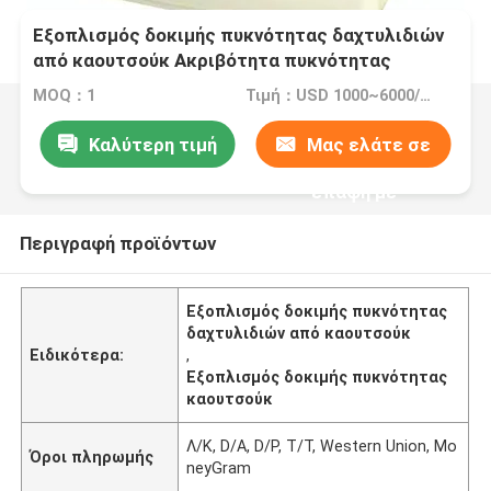
Εξοπλισμός δοκιμής πυκνότητας δαχτυλιδιών
από καουτσούκ Ακριβότητα πυκνότητας
0,001g/Cm3 Ανάλυση πυκνότητας μπορεί να
MOQ：1
Τιμή：USD 1000~6000/per set
φθάσει τις χιλιάδες
Καλύτερη τιμή
Μας ελάτε σε
επαφή με
Περιγραφή προϊόντων
Εξοπλισμός δοκιμής πυκνότητας
δαχτυλιδιών από καουτσούκ
Ειδικότερα:
,
Εξοπλισμός δοκιμής πυκνότητας
καουτσούκ
Λ/Κ, D/A, D/P, T/T, Western Union, Mo
Όροι πληρωμής
neyGram