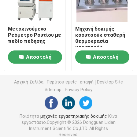
Universal Testing Machine
Μετακινούμενο
Μηχανή δοκιμής
Ρεόμετρο Ρουτίου με
καουτσούκ σταθερή
περιβαλλοντική μηχανή δοκιμής
πεδίο πέδησης
θερμοκρασία
καουτσούκ
αντίσταση δεξαμενή
Μηχάνημα Δυναμικής Εξισορρόπησης
Αποστολή
Αποστολή
πετρελαίου με
πρότυπο ISO-1817
ερώτησης
ερώτησης
δοκιμαστικό
Λαστιχένια μηχανή δοκιμής
κύπελλο αριθμός 6
Αρχική Σελίδα
Περίπου εμείς
επαφή
Desktop Site
Sitemap
Privacy Policy
Εξοπλισμός δοκιμών αυτοκινήτων
Πλαστικός εξοπλισμός εργαστηρίου δοκιμών
Ποιότητα
μηχανές εργαστηριακής δοκιμής
Κίνα
εργοστάσιο.Copyright © 2026 Dongguan Lixian
Instrument Scientific Co.,LTD. All Rights
συσκευάζοντας όργανα δοκιμής
Reserved.