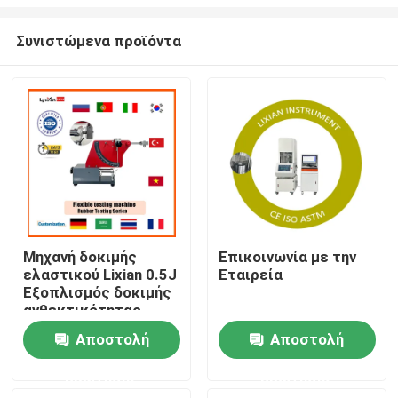
Συνιστώμενα προϊόντα
Μηχανή δοκιμής
Επικοινωνία με την
ελαστικού Lixian 0.5J
Εταιρεία
Σπίτι
Εξοπλισμός δοκιμής
ανθεκτικότητας
ελαστικού
Προϊόντα
Αποστολή
Αποστολή
ελαστικού
ερώτησης
ερώτησης
Εμφάνιση VR