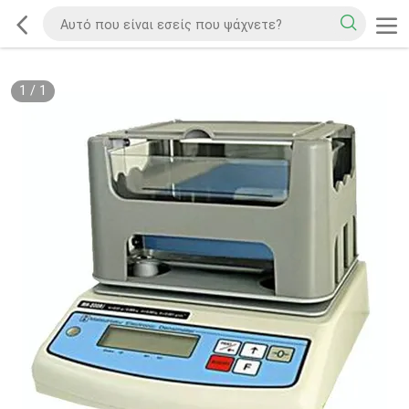
1
/
1