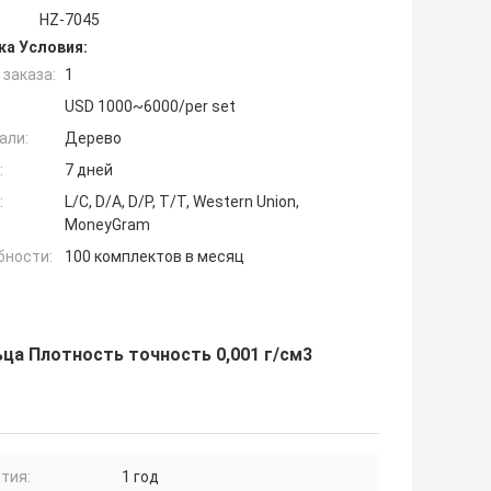
HZ-7045
ка Условия:
заказа:
1
USD 1000~6000/per set
али:
Дерево
:
7 дней
:
L/C, D/A, D/P, T/T, Western Union,
MoneyGram
бности:
100 комплектов в месяц
ца Плотность точность 0,001 г/см3
тия:
1 год