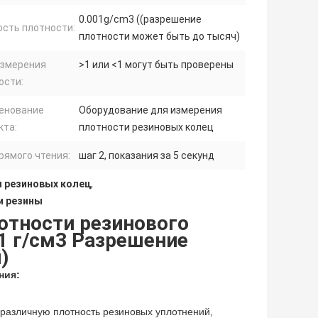
0.001g/cm3 ((разрешение
ость плотности:
плотности может быть до тысяч)
измерения
>1 или <1 могут быть проверены
ости:
енование
Оборудование для измерения
кта:
плотности резиновых колец
рямого чтения:
шаг 2, показания за 5 секунд
и резиновых колец
,
и резины
отности резинового
1 г/см3 Разрешение
)
ния:
азличную плотность резиновых уплотнений, 