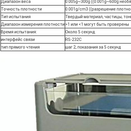
Диапазон веса
0.005g~300g ((0.001g~600g необ
Точность плотности
0.001g/cm3 ((разрешение плотно
Тип испытания
Твердый материал, частицы, тон
Диапазон измерения плотности
>1 или <1 могут быть проверены
Время испытания:
Около 5 секунд.
интерфейс связи
RS-232C
тип прямого чтения
шаг 2, показания за 5 секунд