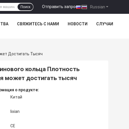
Отправить запрос
|
Russian
Поиск
СТВА
СВЯЖИТЕСЬ С НАМИ
НОВОСТИ
СЛУЧАИ
ожет Достигать Тысяч
зинового кольца Плотность
ия может достигать тысяч
мация о продукте:
Китай
lixian
CE