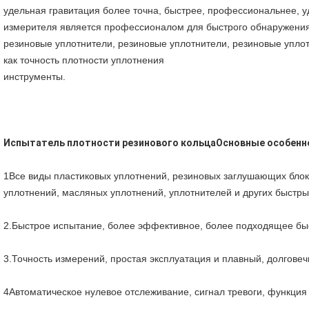
удельная гравитация более точна, быстрее, профессиональнее, у
измерителя является профессионалом для быстрого обнаружения 
резиновые уплотнители, резиновые уплотнители, резиновые уплотн
как точность плотности уплотнения
инструменты.
Испытатель плотности резинового кольца
Основные особенн
1Все виды пластиковых уплотнений, резиновых заглушающих блоко
уплотнений, масляных уплотнений, уплотнителей и других быстры
2.Быстрое испытание, более эффективное, более подходящее быс
3.Точность измерений, простая эксплуатация и плавный, долгове
4Автоматическое нулевое отслеживание, сигнал тревоги, функция 