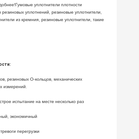
добнее!Гумовые уплотнители плотности 
резиновых уплотнений, резиновые уплотнители, 
ители из кремния, резиновые уплотнители, такие 
ости:
в, резиновых O-кольцов, механических 
х измерений.
трое испытание на месте несколько раз
чный, экономичный
тревоги перегрузки