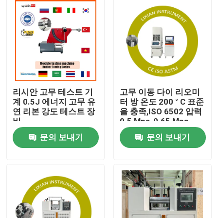
리시안 고무 테스트 기
고무 이동 다이 리오미
계 0.5J 에너지 고무 유
터 방 온도 200 ° C 표준
연 리본 강도 테스트 장
을 충족,ISO 6502 압력
비
0.5 Mpa-0.65 Mpa
문의 보내기
문의 보내기
집
제품
VR 쇼