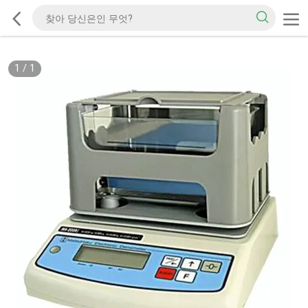
1
/
1