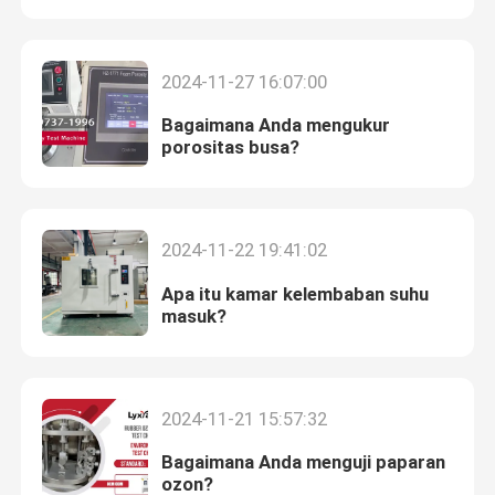
Mesin Uji Universal
2024-11-27 16:07:00
Bagaimana Anda mengukur
Mesin Uji Lingkungan
porositas busa?
Mesin Penyeimbang Dinamis
2024-11-22 19:41:02
Mesin Uji Karet
Apa itu kamar kelembaban suhu
masuk?
Peralatan Pengujian Otomotif
Peralatan Pengujian Lab Plastik
2024-11-21 15:57:32
Bagaimana Anda menguji paparan
instrumen pengujian kemasan
ozon?