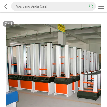
2
/
3