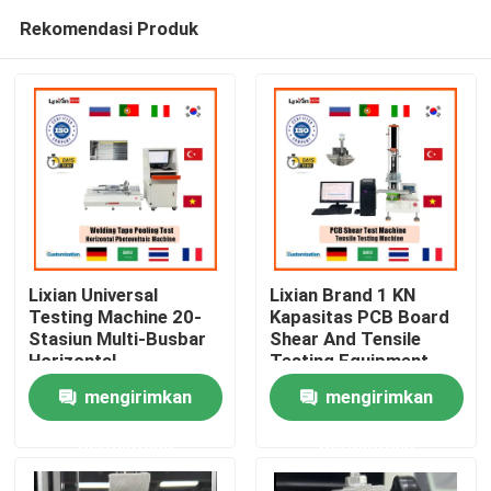
Rekomendasi Produk
Lixian Universal
Lixian Brand 1 KN
Testing Machine 20-
Kapasitas PCB Board
Stasiun Multi-Busbar
Shear And Tensile
Rumah
Horizontal
Testing Equipment
Photovoltaic Welding
Mesin Pengujian
mengirimkan
mengirimkan
Tape Peeling Force
Universal
Produk
Testing Machine
permintaan
permintaan
Equipment
Pertunjukan VR