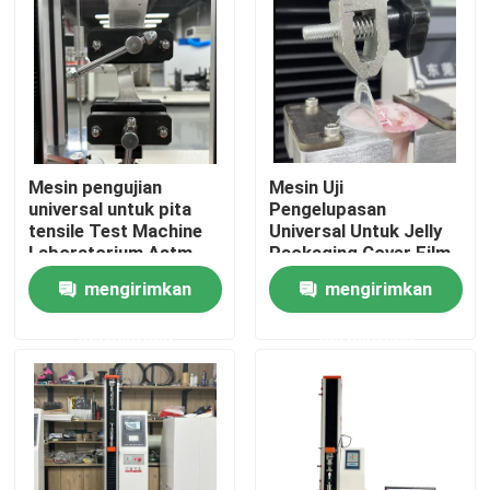
Tentang kami
Tur Pabrik
Mesin pengujian
Mesin Uji
Kontrol kualitas
universal untuk pita
Pengelupasan
tensile Test Machine
Universal Untuk Jelly
Laboratorium Astm
Packaging Cover Film
Hubungi kami
D5034 Kecepatan
Tearing Strength
mengirimkan
mengirimkan
pengujian 300mm/Min
Beban Maksimum 2KN
permintaan
permintaan
Berita
kasus
Mesin Uji Laboratorium