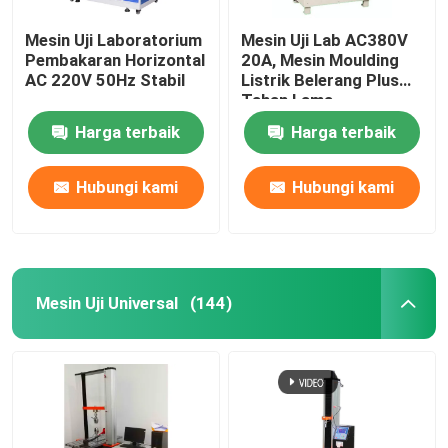
Mesin Uji Laboratorium
Mesin Uji Lab AC380V
Pendingin Udara Gudang Anggur
Pembakaran Horizontal
20A, Mesin Moulding
AC 220V 50Hz Stabil
Listrik Belerang Plus
Tahan Lama
Pendingin Udara Konversi Frekuensi
Harga terbaik
Harga terbaik
Hubungi kami
Hubungi kami
Mesin Uji Universal
(144)