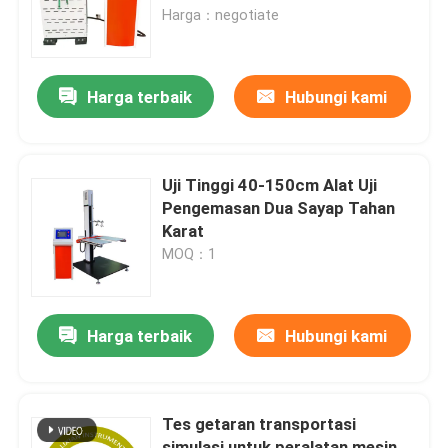
Harga：negotiate
Tentang kami
Harga terbaik
Hubungi kami
Tur Pabrik
Kontrol kualitas
Uji Tinggi 40-150cm Alat Uji
Pengemasan Dua Sayap Tahan
Karat
Hubungi kami
MOQ：1
Berita
Harga terbaik
Hubungi kami
kasus
Tes getaran transportasi
Mesin Uji Laboratorium
simulasi untuk peralatan mesin