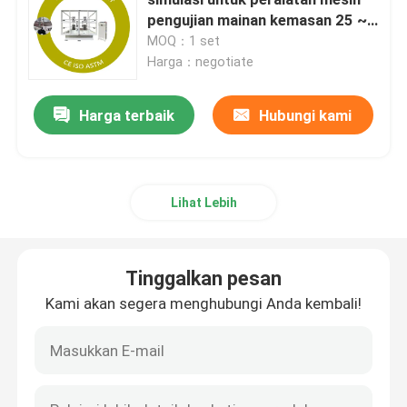
pengujian mainan kemasan 25 ~
40km / h Kecepatan simulasi
MOQ：1 set
Mesin Uji Universal
Harga：negotiate
Mesin Uji Lingkungan
Harga terbaik
Hubungi kami
Mesin Penyeimbang Dinamis
Lihat Lebih
Mesin Uji Karet
Tinggalkan pesan
Peralatan Pengujian Otomotif
Kami akan segera menghubungi Anda kembali!
Peralatan Pengujian Lab Plastik
instrumen pengujian kemasan