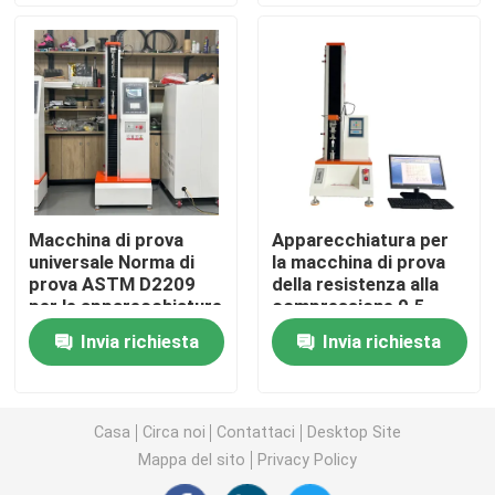
Macchina di prova universale
macchina di prove ambientali
Macchina equilibratrice dinamica
Macchina di prova
Apparecchiatura per
universale Norma di
la macchina di prova
Macchina di prove di gomma
prova ASTM D2209
della resistenza alla
per le apparecchiature
compressione 0.5
di prova della
grado di precisione
Apparecchiature per test automobilistici
Invia richiesta
Invia richiesta
resistenza del cuoio
Servo Utm 2kn Max
5kn Max Load
Load Push-Type Spray
Head Nozzle
Apparecchiature per test di laboratorio in plastica
Casa
Circa noi
Contattaci
Desktop Site
Mappa del sito
Privacy Policy
strumenti difficili d'imballaggio