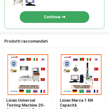
Utm 2kn Max Load Push-Type
Spray Head Nozzle
Continua
Prodotti raccomandati
Casa
Prodotti
Lixian Universal
Lixian Marca 1 KN
Testing Machine 20-
Capacità
Spettacolo VR