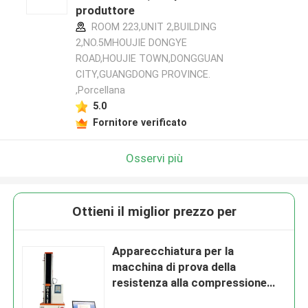
produttore
ROOM 223,UNIT 2,BUILDING
2,NO.5MHOUJIE DONGYE
ROAD,HOUJIE TOWN,DONGGUAN
CITY,GUANGDONG PROVINCE.
,Porcellana
5.0
Fornitore verificato
Osservi più
Ottieni il miglior prezzo per
Apparecchiatura per la
macchina di prova della
resistenza alla compressione
0.5 grado di precisione Servo