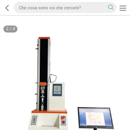
2
/
4