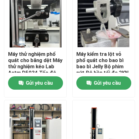
Về chúng tôi
Tham quan nhà máy
Máy thử nghiệm phổ
Máy kiểm tra lột vỏ
Kiểm soát chất lượng
quát cho băng dệt Máy
phổ quát cho bao bì
thử nghiệm kéo Lab
bao bì Jelly Bộ phim
Astm D5034 Tốc độ
nứt Độ bền tối đa 2KN
Liên hệ chúng tôi
thử nghiệm
Gửi yêu cầu
Gửi yêu cầu
300mm/min
Tin tức
Các trường hợp
Máy thí nghiệm