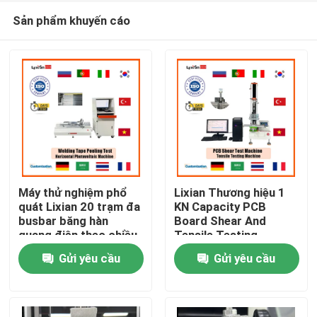
Sản phẩm khuyến cáo
Máy thử nghiệm phổ
Lixian Thương hiệu 1
quát Lixian 20 trạm đa
KN Capacity PCB
busbar băng hàn
Board Shear And
Nhà
quang điện theo chiều
Tensile Testing
ngang Thiết bị máy thử
Equipment Máy thử
Gửi yêu cầu
Gửi yêu cầu
nghiệm lực peeling
nghiệm phổ quát
Các sản phẩm
Hiển thị VR