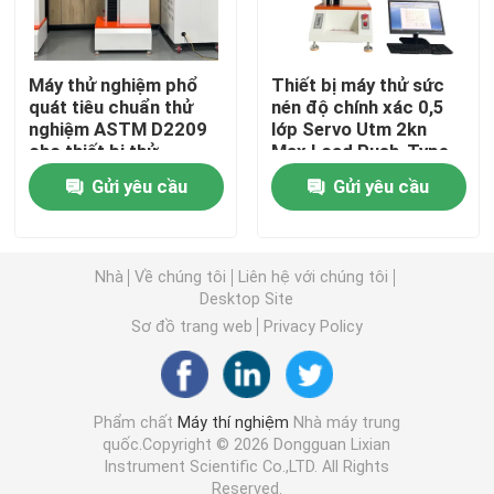
Máy kiểm tra đa năng
Máy thử nghiệm phổ
Thiết bị máy thử sức
quát tiêu chuẩn thử
nén độ chính xác 0,5
Máy kiểm tra môi trường
nghiệm ASTM D2209
lớp Servo Utm 2kn
cho thiết bị thử
Max Load Push-Type
nghiệm độ bền da 5kn
Spray Head Nozzle
Gửi yêu cầu
Gửi yêu cầu
Max Load
Máy cân bằng động
Máy kiểm tra cao su
Nhà
Về chúng tôi
Liên hệ với chúng tôi
Desktop Site
Sơ đồ trang web
Privacy Policy
Thiết bị kiểm tra ô tô
Thiết bị kiểm tra phòng thí nghiệm nhựa
Phẩm chất
Máy thí nghiệm
Nhà máy trung
quốc.Copyright © 2026 Dongguan Lixian
Instrument Scientific Co.,LTD. All Rights
dụng cụ kiểm tra đóng gói
Reserved.