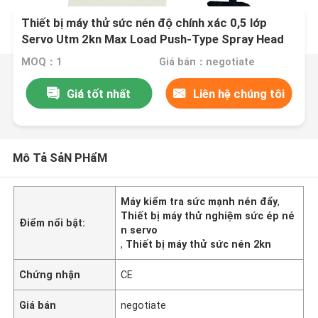
Thiết bị máy thử sức nén độ chính xác 0,5 lớp
Servo Utm 2kn Max Load Push-Type Spray Head
Nozzle
MOQ：1
Giá bán：negotiate
Giá tốt nhất
Liên hệ chúng tôi
Mô Tả SảN PHẩM
Máy kiểm tra sức mạnh nén đẩy
,
Thiết bị máy thử nghiệm sức ép né
Điểm nổi bật:
n servo
,
Thiết bị máy thử sức nén 2kn
Chứng nhận
CE
Giá bán
negotiate