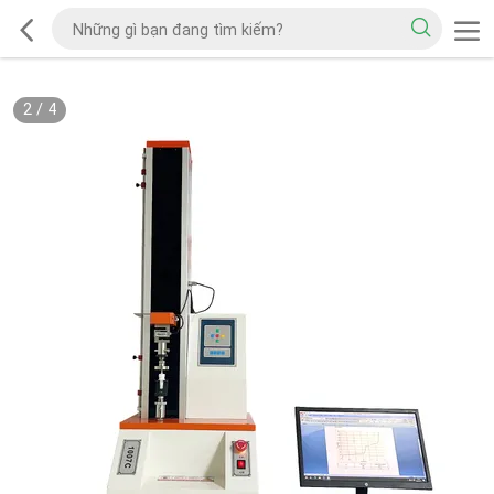
2
/
4