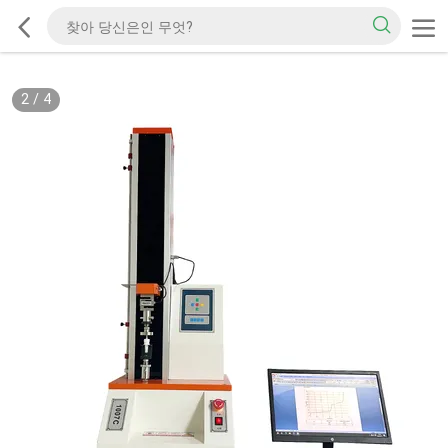
2
/
4