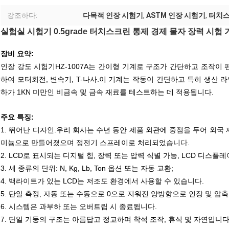
강조하다:
다목적 인장 시험기
,
ASTM 인장 시험기
,
터치스
실험실 시험기 0.5grade 터치스크린 통제 경제 물자 장력 시험 
장비 요약:
인장 강도 시험기
HZ-1007A는 간이형 기계로 구조가 간단하고 조작
하여 모터회전, 변속기, T-나사.이 기계는 작동이 간단하고 특히 생산 
하가 1KN 미만인 비금속 및 금속 재료를 테스트하는 데 적용됩니다.
주요 특징:
1. 뛰어난 디자인.우리 회사는 수년 동안 제품 외관에 중점을 두어 외국
미늄으로 만들어졌으며 정전기 스프레이로 처리되었습니다.
2. LCD로 표시되는 디지털 힘, 장력 또는 압력 식별 가능, LCD 디스
3. 세 종류의 단위: N, Kg, Lb, Ton 옵션 또는 자동 교환;
4. 백라이트가 있는 LCD는 저조도 환경에서 사용할 수 있습니다.
5. 단일 측정, 자동 또는 수동으로 0으로 지워진 양방향으로 인장 및 압축의
6. 시스템은 과부하 또는 오버트립 시 종료됩니다.
7. 단일 기둥의 구조는 아름답고 정교하며 착석 조작, 휴식 및 자연입니다