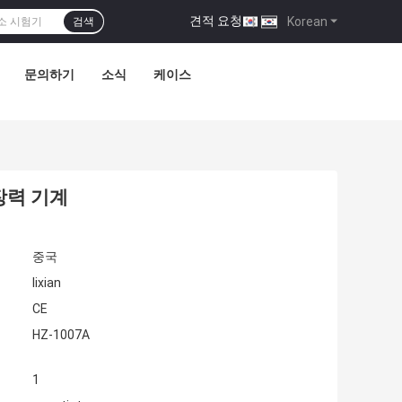
견적 요청
|
Korean
검색
문의하기
소식
케이스
장력 기계
중국
lixian
CE
HZ-1007A
1