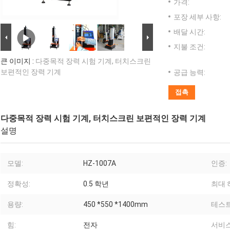
가격:
포장 세부 사항:
배달 시간:
지불 조건:
큰 이미지 :
다중목적 장력 시험 기계, 터치스크린
보편적인 장력 기계
공급 능력:
접촉
다중목적 장력 시험 기계, 터치스크린 보편적인 장력 기계
설명
모델:
HZ-1007A
인증:
정확성:
0.5 학년
최대 
용량:
450 *550 *1400mm
테스트
힘:
전자
서비스