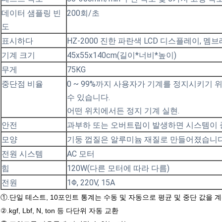
데이터 샘플링 빈
200회/초
도
표시하다
HZ-2000 진한 파란색 LCD 디스플레이, 멤브
기계 크기
45x55x140cm(길이*너비*높이)
무게
75KG
중단점 비율
0 ~ 99%까지 사용자가 기계를 정지시키기 
수 있습니다.
어떤 위치에서든 정지 기계 실현.
안전
과부하 또는 오버트립이 발생하면 시스템이 
모양
기둥 껍질은 알루미늄 재질로 만들어졌습니다
전원 시스템
AC 모터
힘
120W(다른 모터에 따라 다름)
전원
1Φ, 220V, 15A
①.단일 테스트, 10포인트 통계는 수동 및 자동으로 평균 및 중단 값을 
②.kgf, Lbf, N, ton 등 다단위 자동 교환