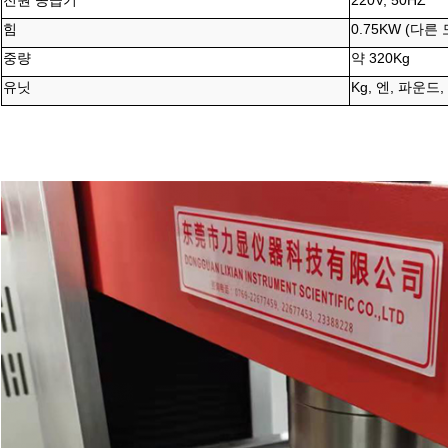
전원 공급기
220V, 50HZ
힘
0.75KW (다
중량
약 320Kg
유닛
Kg, 엔, 파운