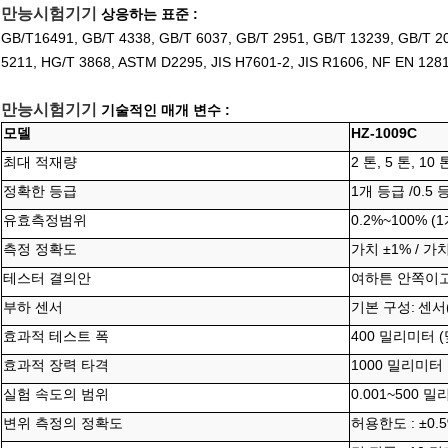
만능시험기기
상응하는 표준 :
GB/T16491, GB/T 4338, GB/T 6037, GB/T 2951, GB/T 13239,
5211, HG/T 3868, ASTM D2295, JIS H7601-2, JIS R1606, NF EN 128
만능시험기기
기술적인 매개 변수 :
모델
HZ-1009C
최대 적재량
2 톤, 5 톤, 1
정확한 등급
1개 등급 /0.5 
유효측정범위
0.2%
~
100% (1
측정 정확도
가치 ±1% / 가치
테스터 결의안
여하튼 안쪽이고 
부하 센서
기본 구성
:
센서
효과적 테스트 폭
400 밀리미터 
효과적 장력 타격
1000 밀리미터 
실험 속도의 범위
0.001
~
500 밀
변위 측정의 정확도
허용한도 : ±0.5