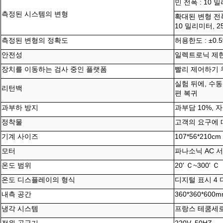
민 전폭 : 10 
측정된 시스템의 변형
확대된 변형 전폭 
10 밀리미터, 
측정된 변형의 정확도
허용한도 : ±0
안전성
일렉트로닉 제
장치를 이동하는 검사 중인 플랫폼
빨리 제어하기 위
실험 뒤에, 수동
리턴백
편 복귀
과부하 방지
과부담 10%, 
정착물
고객의 요구에
기계 사이즈
107*56*210cm (
모터
파나소닉 AC 
온도 범위
20' Ｃ
~
300' Ｃ
온도 디스플레이의 형식
디지털 표시 4
내측 공간
360*360*600
냉각 시스템
프랑스 테쿰세