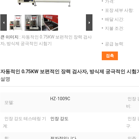
가격:
포장 세부 사항:
배달 시간:
지불 조건:
큰 이미지 :
자동적인 0.75KW 보편적인 장력 검사
자, 방식제 궁극적인 시험기
공급 능력:
접촉
자동적인 0.75KW 보편적인 장력 검사자, 방식제 궁극적인 시험
설명
HZ-1009C
인장 
모델:
비:
인장 강도 테스테링 기
인장 강도
인장 
계:
구:
힘:
전자적입니다
인증: