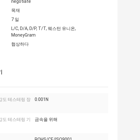
negotiate
목재
7 일
L/C, D/A, D/P, T/T, 웨스턴 유니온,
MoneyGram
협상하다
기
강도 테스테링 장
0.001N
강도 테스테링 기
금속을 위해
ROHS/CE/ISO9001