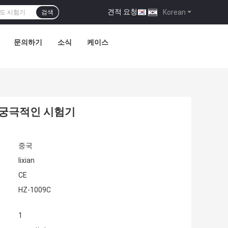
견적 요청
|
Korean
검색
문의하기
소식
케이스
제 궁극적인 시험기
중국
lixian
CE
HZ-1009C
1