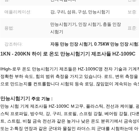
애플리케이션:
강, 구리, 섬유, 구성, 만능시험기
보증:
만능시험기기, 인장 시험기, 충돌 인장
용법:
표준:
시험기
강조하다:
자동 만능 인장 시험기
,
0.75KW 만능 인장 시
1KN - 200KN 하이 로 온도 만능시험기기 제조사들 HZ-1009C
IHigh-로우 온도 만능시험기기
제조들은 HZ-1009C명 전자 기술과 기
정확한 부하 속도, 힘의 범위 측정을 가지고 있습니다. 로드, 변위 측정
으로 만드는지를 컨트롤합니다 시험되 등속 로딩, 끊임없이 계속되는 속
만능시험기기
주요 기능 :
만능 시험 기계 제조사들
HZ-1009C Ｍ
고무, 플라스틱, 전선과 케이블, 
스틱 프로파일, 방수막, 강, 구리, 프로필, 스프링 강철, 베어링 강철, (
트, 스트립, 비철 금속 전선과 같은 높거나 낮은 온도 분위기에서 금속성이고
또는 2-특징 연장과 같은 군대와 물질인 라더스.의 군대를 시험하는데 