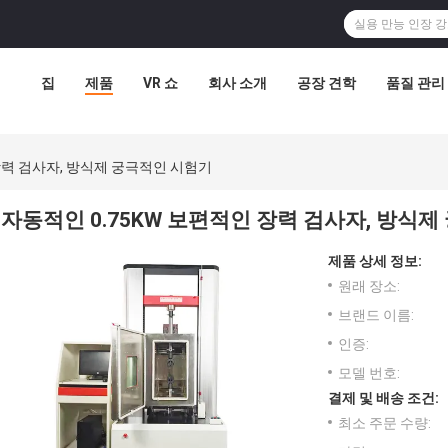
집
제품
VR 쇼
회사 소개
공장 견학
품질 관리
장력 검사자, 방식제 궁극적인 시험기
자동적인 0.75KW 보편적인 장력 검사자, 방식
제품 상세 정보:
원래 장소:
브랜드 이름:
인증:
모델 번호:
결제 및 배송 조건:
최소 주문 수량: