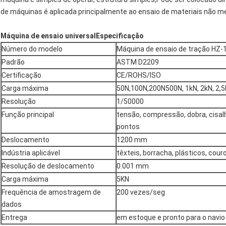
de máquinas é aplicada principalmente ao ensaio de materiais não met
Máquina de ensaio universalEspecificação
Número do modelo
Máquina de ensaio de tração HZ-
Padrão
ASTM D2209
Certificação
CE/ROHS/ISO
Carga máxima
50N,100N,200N500N, 1kN, 2kN, 2,5
Resolução
1/50000
Função principal
tensão, compressão, dobra, cisa
pontos
Deslocamento
1200 mm
Indústria aplicável
têxteis, borracha, plásticos, couro 
Resolução de deslocamento
0.001 mm
Carga máxima
5KN
Frequência de amostragem de
200 vezes/seg
dados
Entrega
em estoque e pronto para o navio