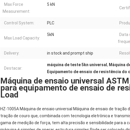
Max Force
5 kN
Certi
Measurement:
Control System:
PLC
Produ
5kN
Data 
Max Load Capacity:
freque
Delivery:
in stock and prompt ship
Resol
máquina de teste 5kn universal
,
Máquina de
Destacar:
Equipamento de ensaio de resistência do 
Máquina de ensaio universal ASTM
para equipamento de ensaio de res
Load
HZ-1005A Máquina de ensaio universal Máquina de ensaio de tração
tração de couro que, combinada com tecnologia eletrônica e transm
gama de medição de força, tem alta precisão e sensibilidade para a 
máquina é simples de operar, estrutura simples,Pode ser colocado d