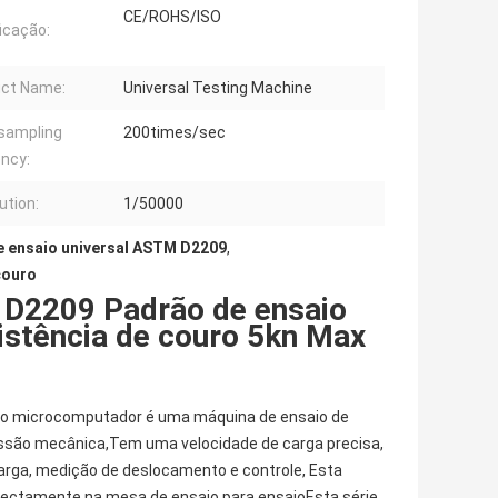
CE/ROHS/ISO
ficação:
ct Name:
Universal Testing Machine
sampling
200times/sec
ncy:
ution:
1/50000
 ensaio universal ASTM D2209
,
couro
 D2209 Padrão de ensaio
istência de couro 5kn Max
 do microcomputador é uma máquina de ensaio de
issão mecânica,Tem uma velocidade de carga precisa,
carga, medição de deslocamento e controle, Esta
irectamente na mesa de ensaio para ensaioEsta série