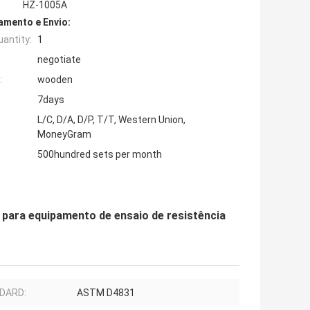
HZ-1005A
mento e Envio:
antity:
1
negotiate
:
wooden
7days
L/C, D/A, D/P, T/T, Western Union,
MoneyGram
500hundred sets per month
para equipamento de ensaio de resistência
DARD:
ASTM D4831