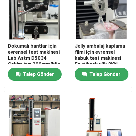
Hakkımızda
Fabrika turu
Dokumalı bantlar için
Jelly ambalaj kaplama
evrensel test makinesi
filmi için evrensel
Kalite kontrol
Lab Astm D5034
kabuk test makinesi
Çekim hızı 300mm/Min
En yüksek yük 2KN
Talep Gönder
Talep Gönder
Bize Ulaşın
Haberler
vakalar
Laboratuvar Test Cihazları