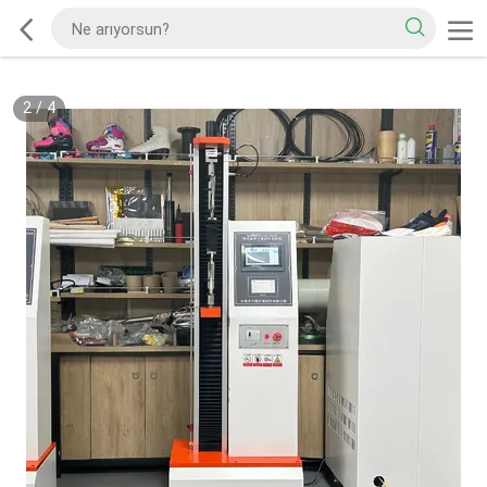
2
/
4