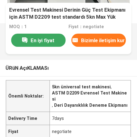
Evrensel Test Makinesi Derinin Güç Test Ekipmanı
için ASTM D2209 test standardı 5kn Max Yük
MOQ：1
Fiyat：negotiate
En iyi fiyat
Bizimle iletişim kur
ÜRüN AçıKLAMASı
5kn üniversal test makinesi
,
ASTM D2209 Evrensel Test Makine
Önemli Noktalar:
si
,
Deri Dayanıklılık Deneme Ekipmanı
Delivery Time
7days
Fiyat
negotiate