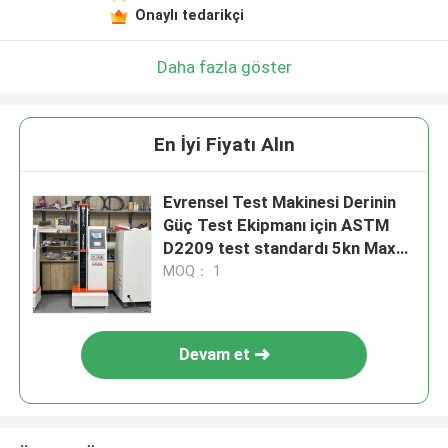
Onaylı tedarikçi
Daha fazla göster
En İyi Fiyatı Alın
Evrensel Test Makinesi Derinin
Güç Test Ekipmanı için ASTM
D2209 test standardı 5kn Max
Yük
MOQ： 1
Devam et