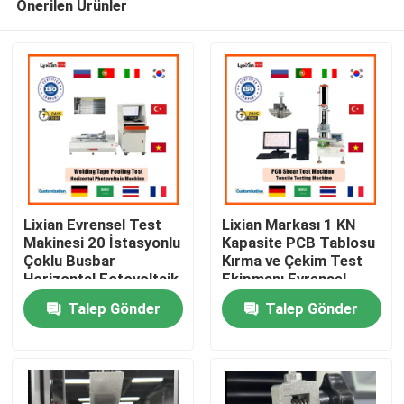
Önerilen Ürünler
Lixian Evrensel Test
Lixian Markası 1 KN
Makinesi 20 İstasyonlu
Kapasite PCB Tablosu
Çoklu Busbar
Kırma ve Çekim Test
Horizontal Fotovoltaik
Ekipmanı Evrensel
Ev
Kaynak Teyp Peeling
Test Makinesi
Talep Gönder
Talep Gönder
Force Testing
Machine Equipment
Ürün:% s
VR Gösterisi