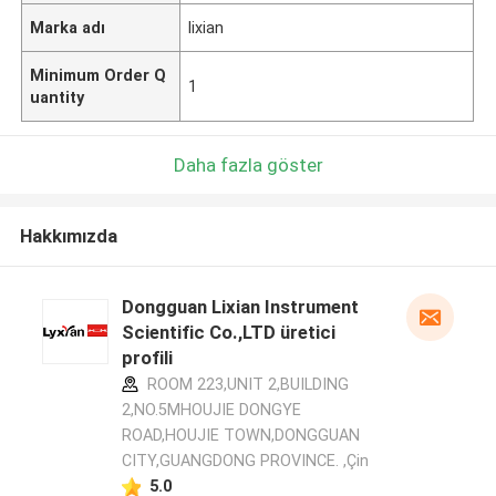
Marka adı
lixian
Minimum Order Q
1
uantity
Daha fazla göster
Hakkımızda
Dongguan Lixian Instrument
Scientific Co.,LTD üretici
profili
ROOM 223,UNIT 2,BUILDING
2,NO.5MHOUJIE DONGYE
ROAD,HOUJIE TOWN,DONGGUAN
CITY,GUANGDONG PROVINCE. ,Çin
5.0