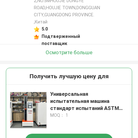
2,NO.5MHOUJIE DONGYE
ROAD,HOUJIE TOWN,DONGGUAN
CITY,GUANGDONG PROVINCE.
,Китай
5.0
Подтверженный
поставщик
Осмотрите больше
Получить лучшую цену для
Универсальная
испытательная машина
стандарт испытаний ASTM
D2209 для оборудования для
MOQ： 1
испытания прочности кожи
5kn Максимальная нагрузка