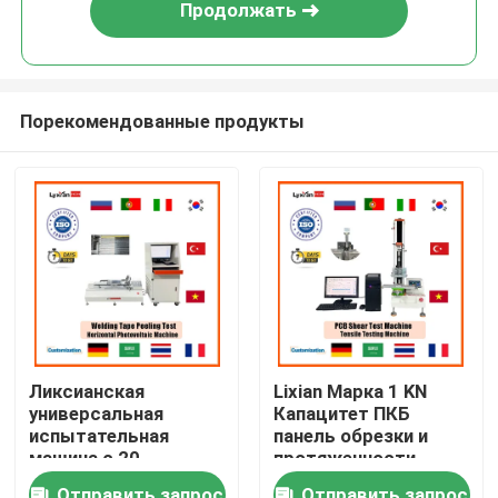
Продолжать
Порекомендованные продукты
Дом
Ликсианская
Lixian Марка 1 KN
универсальная
Капацитет ПКБ
Товары
испытательная
панель обрезки и
машина с 20-
протяженности
станционным
испытания
VR-шоу
Отправить запрос
Отправить запрос