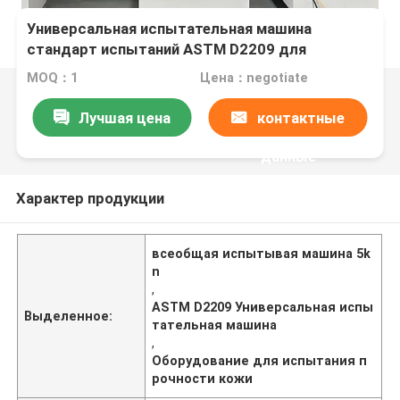
Универсальная испытательная машина
стандарт испытаний ASTM D2209 для
оборудования для испытания прочности кожи
MOQ：1
Цена：negotiate
5kn Максимальная нагрузка
Лучшая цена
контактные
данные
Характер продукции
всеобщая испытывая машина 5k
n
,
ASTM D2209 Универсальная испы
Выделенное:
тательная машина
,
Оборудование для испытания п
рочности кожи