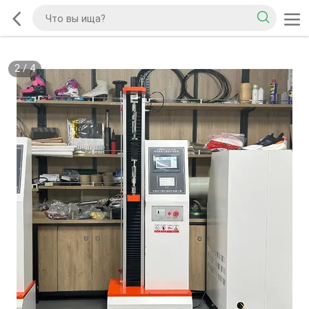
2
/
4