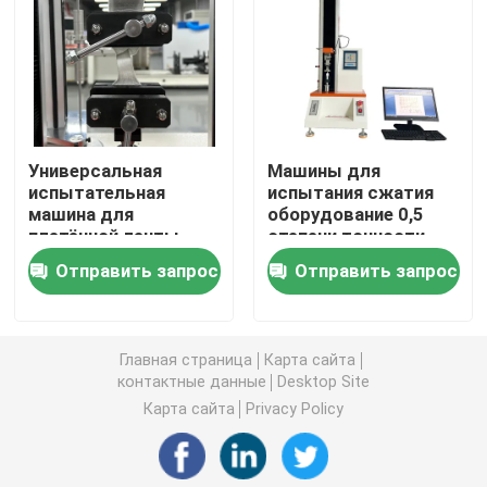
Универсальная испытательная машина
экологическая испытывая машина
Универсальная
Машины для
испытательная
испытания сжатия
Динамическая балансировочная машина
машина для
оборудование 0,5
плетённой ленты,
степени точности
испытательная
Servo Utm 2kn Max
Резиновая испытывая машина
Отправить запрос
Отправить запрос
машина для
Load Push-Type Spray
протяженности
Head Nozzle
лаборатория Astm
Автомобильное испытательное оборудование
D5034 Скорость
Главная страница
Карта сайта
испытания 300 мм/
контактные данные
Desktop Site
мин
Оборудование для испытаний пластиковых лабора
Карта сайта
Privacy Policy
упаковывая испытывая аппаратуры