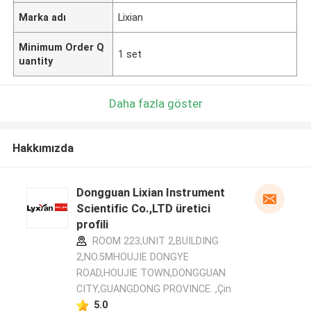
Marka adı
Lixian
Minimum Order Q
1 set
uantity
Daha fazla göster
Hakkımızda
Dongguan Lixian Instrument
Scientific Co.,LTD üretici
profili
ROOM 223,UNIT 2,BUILDING
2,NO.5MHOUJIE DONGYE
ROAD,HOUJIE TOWN,DONGGUAN
CITY,GUANGDONG PROVINCE. ,Çin
5.0