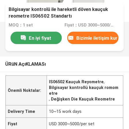
Bilgisayar kontrolü ile hareketli döven kauçuk
reometre IS06502 Standartı
MOQ：1 set
Fiyat：USD 3000~5000/per set
En iyi fiyat
Bizimle iletişim kur
ÜRüN AçıKLAMASı
IS06502 Kauçuk Reyometre
,
Bilgisayar kontrollü kauçuk romom
Önemli Noktalar:
etre
,
Değişken Die Kauçuk Reometre
Delivery Time
10~15 work days
Fiyat
USD 3000~5000/per set