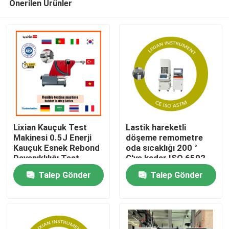
Önerilen Ürünler
Lixian Kauçuk Test
Lastik hareketli
Makinesi 0.5J Enerji
döşeme remometre
Kauçuk Esnek Rebond
oda sıcaklığı 200 °
Dayanıklılığı Test
C'ye kadar ISO 6502
Ev
Ekipmanı
Basınç 0.5 Mpa-0.65
Talep Gönder
Talep Gönder
Mpa
Ürün:% s
VR Gösterisi