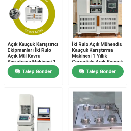
Hakkımızda
Fabrika turu
Açık Kauçuk Karıştırıcı
İki Rulo Açık Mühendis
Ekipmanları İki Rulo
Kauçuk Karıştırma
Kalite kontrol
Açık Mül Kavru
Makinesi 1 Yıllık
Karıştırma Makinesi 1
Garantiyle Açık Kauçuk
Yıllık Garantiyle
Karıştırıcı Ekipmanı
Talep Gönder
Talep Gönder
Bize Ulaşın
Kauçuk Karıştırma
Kauçuk Karıştırma
Kapasitesi 0.3 ila 2 kg
Kapasitesi 0.3 ila 2 kg
Haberler
vakalar
Laboratuvar Test Cihazları