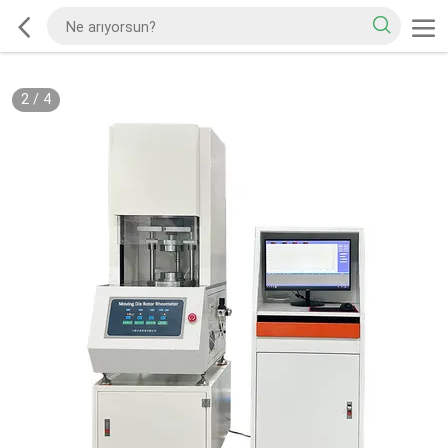
2
/
4