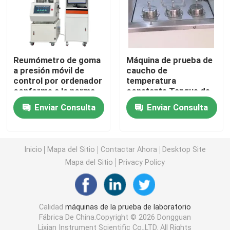
Máquina de prueba universal
máquina de prueba ambiental
Reumómetro de goma
Máquina de prueba de
a presión móvil de
caucho de
control por ordenador
temperatura
conforme a la norma
constante Tanque de
Máquina de equilibrio dinámico
ASTM D5289
aceite de resistencia
Enviar Consulta
Enviar Consulta
al caucho con taza de
prueba ISO-1817
Máquina de prueba de goma
estándar número 6
Inicio
Mapa del Sitio
Contactar Ahora
Desktop Site
Equipo de prueba automotriz
Mapa del Sitio
Privacy Policy
Equipo de prueba de laboratorio de plástico
Calidad
máquinas de la prueba de laboratorio
Fábrica De China.Copyright © 2026 Dongguan
instrumentos de prueba de empaquetado
Lixian Instrument Scientific Co.,LTD. All Rights