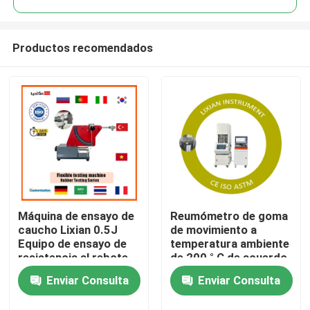
Productos recomendados
Máquina de ensayo de
Reumómetro de goma
Hogar
caucho Lixian 0.5J
de movimiento a
Equipo de ensayo de
temperatura ambiente
resistencia al rebote
de 200 ° C de acuerdo
productos
flexible del caucho
con el estándar ISO
Enviar Consulta
Enviar Consulta
energético
6502 Presión 0,5 Mpa-
0,65 Mpa
Espectáculo de realidad virtual