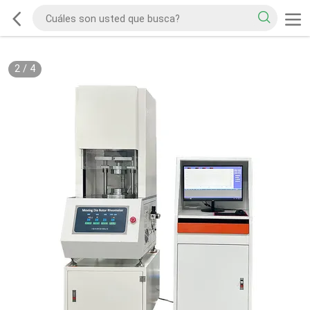
2
/
4