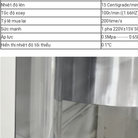
Nhiệt độ lên
15 Centigrade/mi
Tốc độ xoay
100r/min ((1.66HZ
Tỷ lệ mua lại
200time/s
Sức mạnh
1 pha 220V±15V 5
Áp lực
0.5Mpa-------- 0.6
Hiển thị nhiệt độ tối thiểu
0.1°C