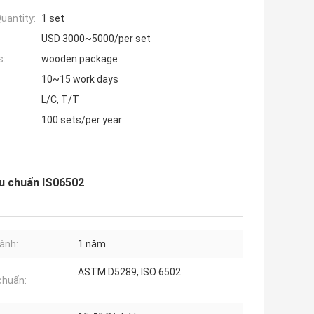
uantity:
1 set
USD 3000~5000/per set
s:
wooden package
10~15 work days
L/C, T/T
100 sets/per year
êu chuẩn IS06502
ành:
1 năm
ASTM D5289, ISO 6502
chuẩn: