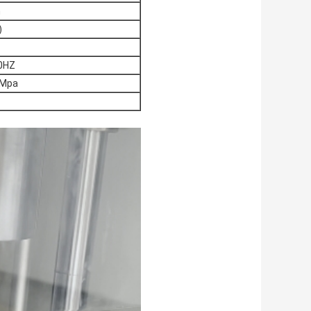
n
)
0HZ
5Mpa