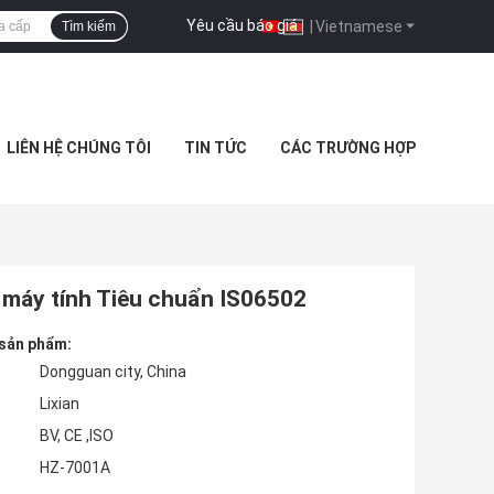
Yêu cầu báo giá
|
Vietnamese
Tìm kiếm
LIÊN HỆ CHÚNG TÔI
TIN TỨC
CÁC TRƯỜNG HỢP
 máy tính Tiêu chuẩn IS06502
 sản phẩm:
Dongguan city, China
Lixian
BV, CE ,ISO
HZ-7001A