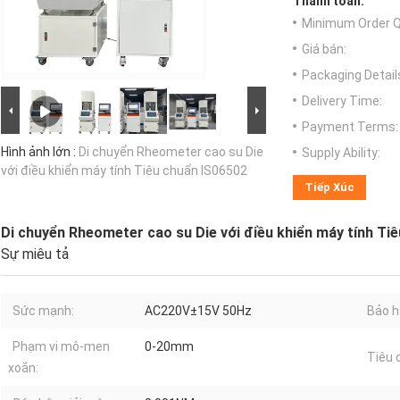
Thanh toán:
Minimum Order Q
Giá bán:
Packaging Detail
Delivery Time:
Payment Terms:
Hình ảnh lớn :
Di chuyển Rheometer cao su Die
Supply Ability:
với điều khiển máy tính Tiêu chuẩn IS06502
Tiếp Xúc
Di chuyển Rheometer cao su Die với điều khiển máy tính Ti
Sự miêu tả
Sức mạnh:
AC220V±15V 50Hz
Bảo h
Phạm vi mô-men
0-20mm
Tiêu 
xoắn: