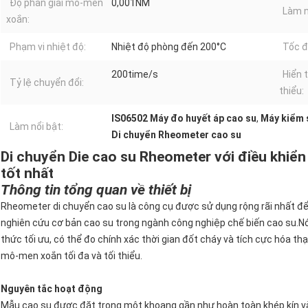
Độ phân giải mô-men
0,001NM
Làm n
xoắn:
Phạm vi nhiệt độ:
Nhiệt độ phòng đến 200°C
Tốc đ
200time/s
Hiển t
Tỷ lệ chuyển đổi:
thiểu:
IS06502 Máy đo huyết áp cao su
,
Máy kiểm 
Làm nổi bật:
Di chuyển Rheometer cao su
Di chuyển Die cao su Rheometer với điều khiển
tốt nhất
Thông tin tổng quan về thiết bị
Rheometer di chuyển cao su là công cụ được sử dụng rộng rãi nhất để
nghiên cứu cơ bản cao su trong ngành công nghiệp chế biến cao su.N
thức tối ưu, có thể đo chính xác thời gian đốt cháy và tích cực hóa thạ
mô-men xoắn tối đa và tối thiểu.
Nguyên tắc hoạt động
Mẫu cao su được đặt trong một khoang gần như hoàn toàn khép kín và 