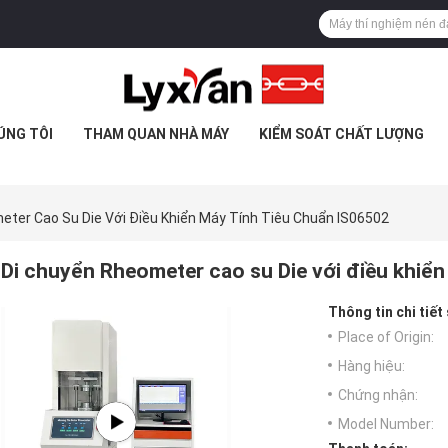
ÚNG TÔI
THAM QUAN NHÀ MÁY
KIỂM SOÁT CHẤT LƯỢNG
eter Cao Su Die Với Điều Khiển Máy Tính Tiêu Chuẩn IS06502
Di chuyển Rheometer cao su Die với điều khiển
Thông tin chi tiết
Place of Origin:
Hàng hiệu:
Chứng nhận:
Model Number: