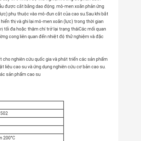
mẫu được cắt bằng dao động. mô-men xoắn phản ứng
ực) phụ thuộc vào mô-đun cắt của cao su.Sau khi bắt
ển thị và ghi lại mô-men xoắn (lực) trong thời gian
rị tối đa hoặc thậm chí trở lại trạng tháiCác mối quan
đường cong liên quan đến nhiệt độ thử nghiệm và đặc
t cho nghiên cứu quốc gia và phát triển các sản phẩm
ật liệu cao su và ứng dụng nghiên cứu cơ bản cao su.
 các sản phẩm cao su
6502
n 200°C