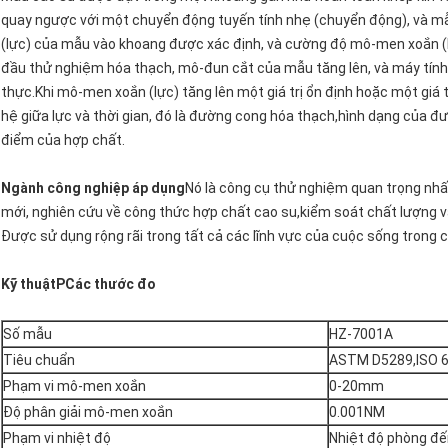
quay ngược với một chuyển động tuyến tính nhẹ (chuyển động), và 
(lực) của mẫu vào khoang được xác định, và cường độ mô-men xoắn (l
đầu thử nghiệm hóa thạch, mô-đun cắt của mẫu tăng lên, và máy tính hi
thực.Khi mô-men xoắn (lực) tăng lên một giá trị ổn định hoặc một giá t
hệ giữa lực và thời gian, đó là đường cong hóa thạch,hình dạng của 
điểm của hợp chất.
Ngành công nghiệp áp dụng
Nó là công cụ thử nghiệm quan trọng nhấ
mới, nghiên cứu về công thức hợp chất cao su,kiểm soát chất lượng v
Được sử dụng rộng rãi trong tất cả các lĩnh vực của cuộc sống trong
Kỹ thuật
P
Các thước đo
Số mẫu
HZ-7001A
Tiêu chuẩn
ASTM D5289,ISO 
Phạm vi mô-men xoắn
0-20mm
Độ phân giải mô-men xoắn
0.001NM
Phạm vi nhiệt độ
Nhiệt độ phòng đế