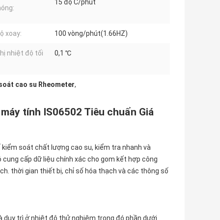
15 độ C/phút
óng:
ộ xoay:
100 vòng/phút(1.66HZ)
hị nhiệt độ tối
0,1 ℃
soát cao su Rheometer
,
 máy tính IS06502 Tiêu chuẩn Giá
 kiểm soát chất lượng cao su, kiểm tra nhanh và
ó cung cấp dữ liệu chính xác cho gom kết hợp công
ch. thời gian thiết bị, chỉ số hóa thạch và các thông số
duy trì ở nhiệt độ thử nghiệm.trong đó phần dưới