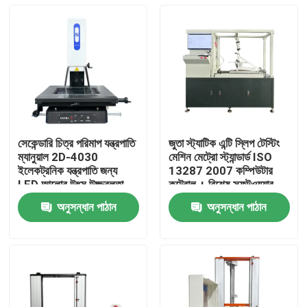
সেকেন্ডারি চিত্র পরিমাপ যন্ত্রপাতি
জুতা স্ট্যাটিক এন্টি স্লিপ টেস্টিং
ম্যানুয়াল 2D-4030
মেশিন মেট্রো স্ট্যান্ডার্ড ISO
ইলেকট্রনিক যন্ত্রপাতি জন্য
13287 2007 কম্পিউটার
LED আলোর উৎস উজ্জ্বলতা
কন্ট্রোল + বিশেষ সফটওয়্যার
নিয়মিত
অনুসন্ধান পাঠান
অনুসন্ধান পাঠান
বাড়ি
পণ্য
ভিআর শো