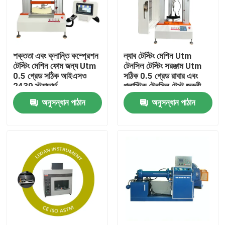
আমাদের সম্পর্কে
শক্ততা এবং ক্লান্তি কম্প্রেশন
ল্যাব টেস্টিং মেশিন Utm
কারখানা ভ্রমণ
টেস্টিং মেশিন ফোম জন্য Utm
টেনসিল টেস্টিং সরঞ্জাম Utm
0.5 গ্রেড সঠিক আইএসও
সঠিক 0.5 গ্রেড রাবার এবং
2439 স্ট্যান্ডার্ড
প্লাস্টিক টেনসিল টেস্ট জরুরী
মান নিয়ন্ত্রণ
স্টপ
অনুসন্ধান পাঠান
অনুসন্ধান পাঠান
যোগাযোগ করুন
খবর
মামলা
ল্যাবরেটরি টেস্টিং মেশিন