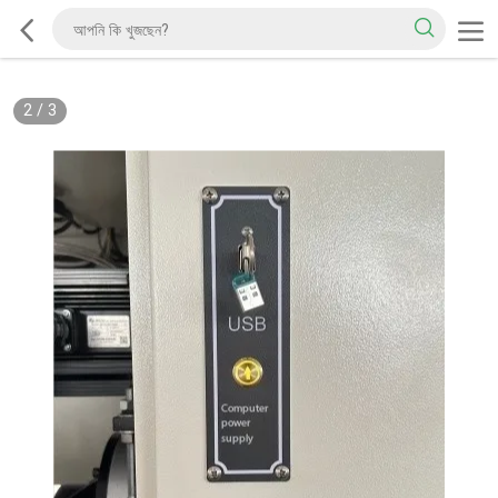
2
/
3