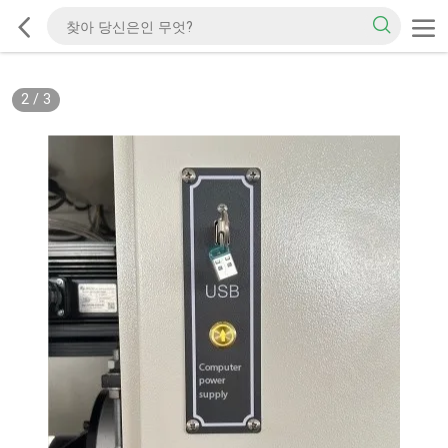
2
/
3