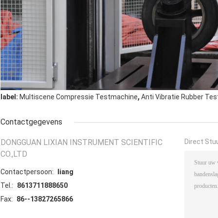
,
label:
Multiscene Compressie Testmachine
Anti Vibratie Rubber Te
Contactgegevens
DONGGUAN LIXIAN INSTRUMENT SCIENTIFIC
Direct Stu
CO.,LTD
Contactpersoon:
liang
Tel.:
8613711888650
Fax:
86--13827265866