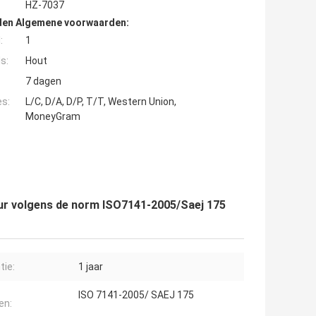
HZ-7037
den Algemene voorwaarden:
:
1
s:
Hout
7 dagen
es:
L/C, D/A, D/P, T/T, Western Union,
MoneyGram
ur volgens de norm ISO7141-2005/Saej 175
tie:
1 jaar
ISO 7141-2005/ SAEJ 175
en: