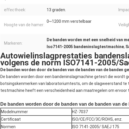
effecthoek:
13 graden.
Impa
0~1200 mm verstelbaar
Hoogte van de hamer:
Veili
De banden worden met een snelheid van me
Markeren:
Iso7141-2005 bandeninslagtestmachine
,
S
Autowielinslagprestaties bandens
volgens de norm ISO7141-2005/Sa
De banden worden door de banden van de banden van de banden ge
De banden worden door een bandeninslagmachine getest die wordt ge
botsingskenmerken van laboratoriumtests, om de slagweerstand te te
testmachine heeft een verscheidenheid aan maatregelen om ervoor te 
De banden worden door de banden van de banden van de 
Modelnummer
HZ-7037
Certificaat
ISO/CE/FCC/3C/ROHS, enz.
Normen
ISO 7141-2005/ SAEJ 175