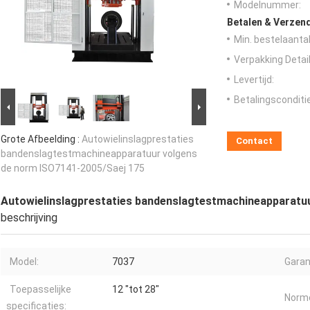
Modelnummer:
Betalen & Verzen
Min. bestelaantal
Verpakking Detail
Levertijd:
Betalingsconditi
Grote Afbeelding :
Autowielinslagprestaties
Contact
bandenslagtestmachineapparatuur volgens
de norm ISO7141-2005/Saej 175
Autowielinslagprestaties bandenslagtestmachineapparatu
beschrijving
Model:
7037
Garan
Toepasselijke
12 "tot 28"
Norm
specificaties: