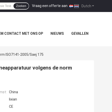
Vraag een offerte aan
|
Dutch
Zoeken
EM CONTACT MET ONS OP
NIEUWS
GEVALLEN
orm ISO7141-2005/Saej 175
ineapparatuur volgens de norm
mst:
China
lixian
CE