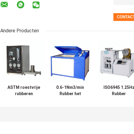
Andere Producten
ASTM roestvrije
0.6-1Nm3/min
ISO6945 1.25H
rubberen
Rubber het
Rubber
testmachine,
Testen Materiaal,
testmachine
explosieveilige
Explosieveilig
Anticorrosief
zuurstofindextester
Hydraulisch
voor
Barstend
slangwrijving
Meetapparaat