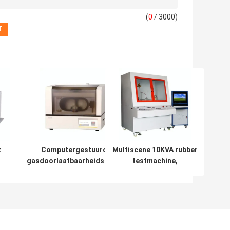
(
0
/ 3000)
z
Computergestuurde
Multiscene 10KVA rubber
gasdoorlaatbaarheidstester
testmachine,
Automatisch
roestvrijstalen
multifunctioneel
spanningsdoorslagtester