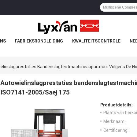
ONS
FABRIEKSRONDLEIDING
KWALITEITSCONTROLE
NE
elinslagprestaties Bandenslagtestmachineapparatuur Volgens De N
Autowielinslagprestaties bandenslagtestmach
ISO7141-2005/Saej 175
Productdetails:
Plaats van herko
Merknaam:
Certificering: