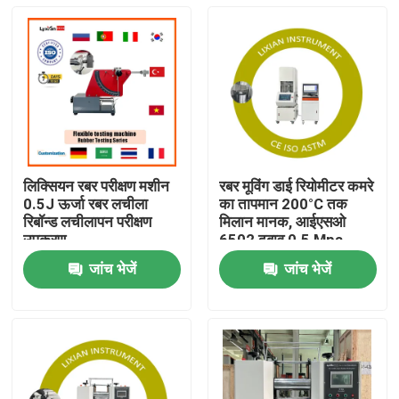
लिक्सियन रबर परीक्षण मशीन
रबर मूविंग डाई रियोमीटर कमरे
0.5J ऊर्जा रबर लचीला
का तापमान 200°C तक
रिबॉन्ड लचीलापन परीक्षण
मिलान मानक, आईएसओ
उपकरण
6502 दबाव 0.5 Mpa-
0.65 Mpa
जांच भेजें
जांच भेजें
घर
उत्पादों
वी.आर. शो