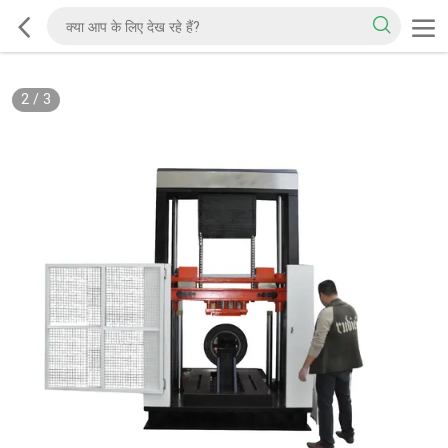
2
/
3