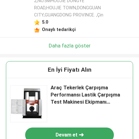
2,NO.5MHOUJIE DONGYE
ROAD,HOUJIE TOWN,DONGGUAN
CITY,GUANGDONG PROVINCE. ,Çin
5.0
Onaylı tedarikçi
Daha fazla göster
En İyi Fiyatı Alın
Araç Tekerlek Çarpışma
Performansı Lastik Çarpışma
Test Makinesi Ekipmanı
Standart ISO7141-2005/ Saej
175 ile
Devam et