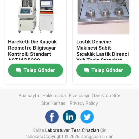
Üniversal Test Makinesi
Çevresel Test Makinesi
Hareketli Die Kauçuk
Lastik Deneme
Reometre Bilgisayar
Makinesi Sabit
Kontrolü Standart
Sıcaklık Lastik Direnci
Dinamik Balans Makinası
ASTM D5289
Yağ Tankı Standart
ISO-1817 Test Kupası
Talep Gönder
Talep Gönder
6
Kauçuk Test Makinası
Otomotiv Test Cihazları
Ana sayfa
Hakkımızda
Bize ulaşın
Desktop Site
Site Haritası
Privacy Policy
Plastik Laboratuar Test Cihazları
Kalite
Laboratuvar Test Cihazları
Çin
ambalaj test cihazları
fabrikası.Copyright © 2026 Dongguan Lixian