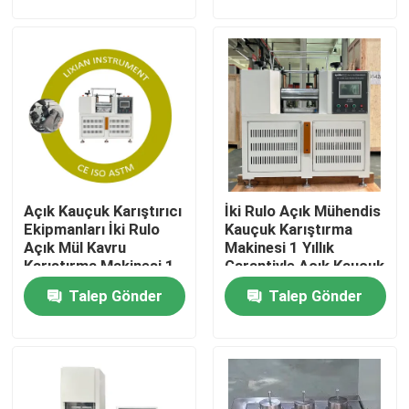
Hakkımızda
Fabrika turu
Kalite kontrol
Açık Kauçuk Karıştırıcı
İki Rulo Açık Mühendis
Bize Ulaşın
Ekipmanları İki Rulo
Kauçuk Karıştırma
Açık Mül Kavru
Makinesi 1 Yıllık
Karıştırma Makinesi 1
Garantiyle Açık Kauçuk
Haberler
Yıllık Garantiyle
Karıştırıcı Ekipmanı
Talep Gönder
Talep Gönder
Kauçuk Karıştırma
Kauçuk Karıştırma
Kapasitesi 0.3 ila 2 kg
Kapasitesi 0.3 ila 2 kg
vakalar
Laboratuvar Test Cihazları