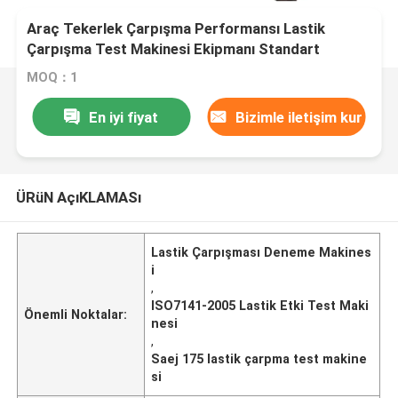
Araç Tekerlek Çarpışma Performansı Lastik
Çarpışma Test Makinesi Ekipmanı Standart
ISO7141-2005/ Saej 175 ile
MOQ：1
En iyi fiyat
Bizimle iletişim kur
ÜRüN AçıKLAMASı
Lastik Çarpışması Deneme Makines
i
,
ISO7141-2005 Lastik Etki Test Maki
Önemli Noktalar:
nesi
,
Saej 175 lastik çarpma test makine
si