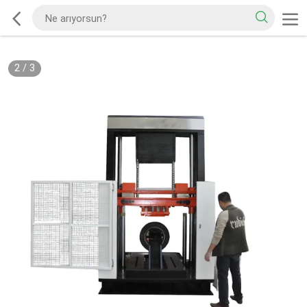
2
/
3