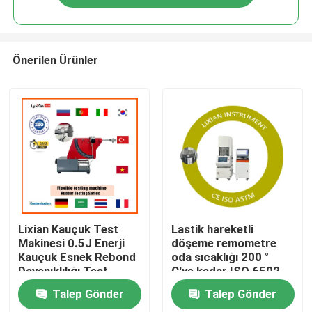
Önerilen Ürünler
Ev
Lixian Kauçuk Test
Lastik hareketli
Makinesi 0.5J Enerji
döşeme remometre
Kauçuk Esnek Rebond
oda sıcaklığı 200 °
Ürün:% s
Dayanıklılığı Test
C'ye kadar ISO 6502
Ekipmanı
Basınç 0.5 Mpa-0.65
Talep Gönder
Talep Gönder
Mpa
VR Gösterisi