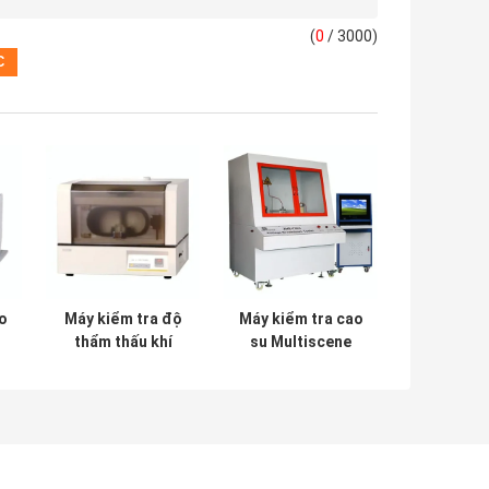
(
0
/ 3000)
o
Máy kiểm tra độ
Máy kiểm tra cao
thẩm thấu khí
su Multiscene
n
điều khiển máy
10KVA, Máy kiểm
t
tính Đa năng tự
tra sự cố điện áp
động
bằng thép không
gỉ