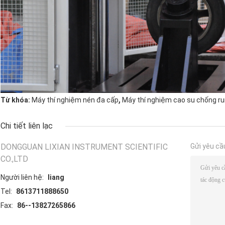
,
Từ khóa:
Máy thí nghiệm nén đa cấp
Máy thí nghiệm cao su chống r
Chi tiết liên lạc
DONGGUAN LIXIAN INSTRUMENT SCIENTIFIC
Gửi yêu cầ
CO.,LTD
Người liên hệ:
liang
Tel:
8613711888650
Fax:
86--13827265866