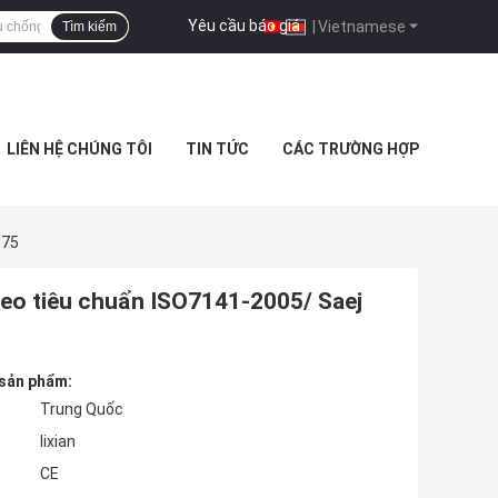
Yêu cầu báo giá
|
Vietnamese
Tìm kiếm
LIÊN HỆ CHÚNG TÔI
TIN TỨC
CÁC TRƯỜNG HỢP
175
heo tiêu chuẩn ISO7141-2005/ Saej
 sản phẩm:
Trung Quốc
lixian
CE