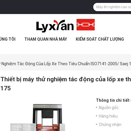
ÚNG TÔI
THAM QUAN NHÀ MÁY
KIỂM SOÁT CHẤT LƯỢNG
ử Nghiệm Tác Động Của Lốp Xe Theo Tiêu Chuẩn ISO7141-2005/ Saej 
Thiết bị máy thử nghiệm tác động của lốp xe t
175
Thông tin chi tiết
Nguồn gốc:
Hàng hiệu:
Chứng nhận: