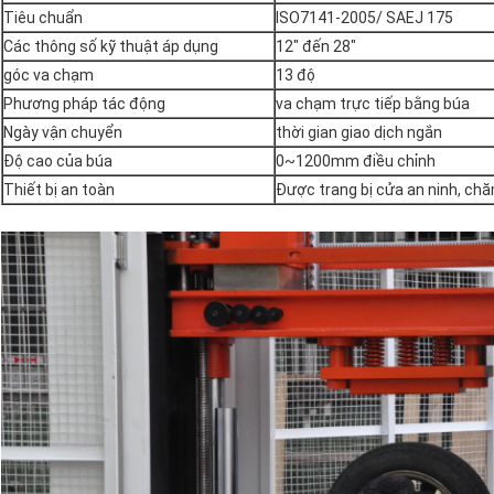
Tiêu chuẩn
ISO7141-2005/ SAEJ 175
Các thông số kỹ thuật áp dụng
12" đến 28"
góc va chạm
13 độ
Phương pháp tác động
va chạm trực tiếp bằng búa
Ngày vận chuyển
thời gian giao dịch ngắn
Độ cao của búa
0~1200mm điều chỉnh
Thiết bị an toàn
Được trang bị cửa an ninh, chă