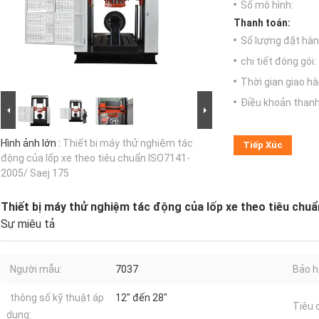
Số mô hình:
Thanh toán:
Số lượng đặt hàng
chi tiết đóng gói:
Thời gian giao hà
Điều khoản thanh
Hình ảnh lớn :
Thiết bị máy thử nghiệm tác
Tiếp Xúc
động của lốp xe theo tiêu chuẩn ISO7141-
2005/ Saej 175
Thiết bị máy thử nghiệm tác động của lốp xe theo tiêu chu
Sự miêu tả
Người mẫu:
7037
Bảo h
thông số kỹ thuật áp
12" đến 28"
Tiêu 
dụng: