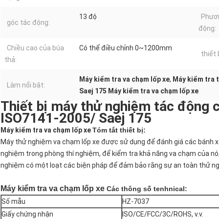
13 độ
Phươn
góc tác động:
động:
Chiều cao của búa
Có thể điều chỉnh 0~1200mm
thiết 
thả:
Máy kiểm tra va chạm lốp xe
,
Máy kiểm tra 
Làm nổi bật:
Saej 175 Máy kiểm tra va chạm lốp xe
Thiết bị máy thử nghiệm tác động c
ISO7141-2005/ Saej 175
Máy kiểm tra va chạm lốp xe
Tóm tắt thiết bị:
Máy thử nghiệm va chạm lốp xe được sử dụng để đánh giá các bánh x
nghiệm trong phòng thí nghiệm, để kiểm tra khả năng va chạm của nó,
nghiệm có một loạt các biện pháp để đảm bảo rằng sự an toàn thử n
Máy kiểm tra va chạm lốp xe
Các thông số tenhnical:
Số mẫu
HZ-7037
Giấy chứng nhận
ISO/CE/FCC/3C/ROHS, v.v.