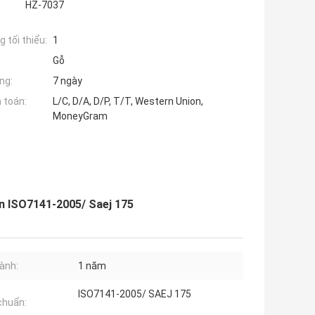
HZ-7037
 tối thiểu:
1
Gỗ
ng:
7 ngày
 toán:
L/C, D/A, D/P, T/T, Western Union,
MoneyGram
ẩn ISO7141-2005/ Saej 175
ành:
1 năm
ISO7141-2005/ SAEJ 175
chuẩn: