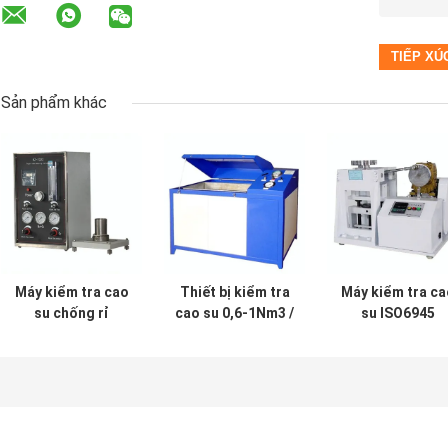
Sản phẩm khác
Máy kiểm tra cao
Thiết bị kiểm tra
Máy kiểm tra ca
su chống rỉ
cao su 0,6-1Nm3 /
su ISO6945
ASTM, Máy kiểm
phút, Máy kiểm
1.25Hz Chống ă
tra chỉ số oxy
tra nổ thủy lực
mòn cho ma sá
chống cháy nổ
chống cháy nổ
ống