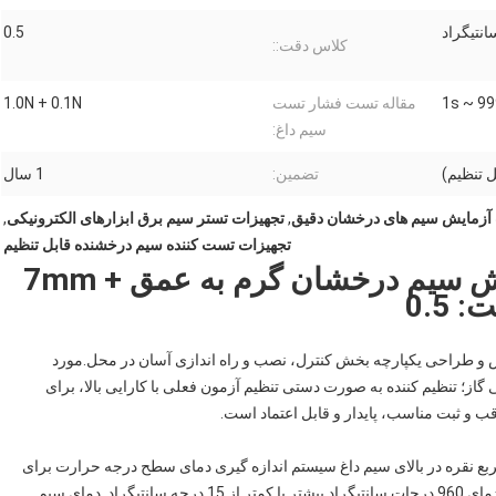
0.5
کلاس دقت::
1s ~ 99
مقاله تست فشار تست
1.0N + 0.1N
سیم داغ:
تضمین:
1 سال
 آزمایش سیم های درخشان دقیق
,
تجهیزات تستر سیم برق ابزارهای الکترونیکی
,
تجهیزات تست کننده سیم درخشنده قابل تنظیم
ابزار الکترونیک تجهیزات آزمایش سیم درخشان گرم به عمق 7mm +
 و طراحی یکپارچه بخش کنترل، نصب و راه اندازی آسان در محل.مورد
 گاز؛ تنظیم کننده به صورت دستی تنظیم آزمون فعلی با کارایی بالا، برای
ب و ثبت مناسب، پایدار و قابل اعتماد است.
خامت 0.06 میلی متر، طول 2 میلی متر مربع نقره در بالای سیم داغ سیستم اندازه گیری دمای سطح درجه حرارت برای
960 DEG C،سیم درخشنده گرم شده تا ذوب شدن ورق نقره، دمای 960 درجات سانتیگراد بیشتر یا کمتر از 15 درجه سانتیگراد. دمای سیم