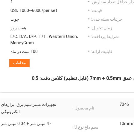
ار حداقل تعداد سفارش:
1
قیمت:
USD 1000~6000/per set
جزئیات بسته بندی:
چوب
زمان تحویل:
هفت روز
شرایط پرداخت:
L/C، D/A، D/P، T/T، Western Union،
MoneyGram
قابلیت ارائه:
100 ست در ماه
مخاطب
س دقت: 0.5
7046
تجهیزات تستر سیم برق ابزارهای
نام محصول:
الکترونیکی
10mm/
- 4 میلی متر + 0.04 میلی متر
سیم داغ نوع U: