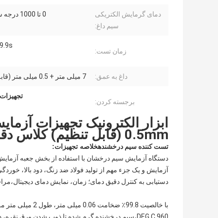
دمای گرمایش الکتریکی
0 تا 1000 درجه سانتیگراد
سیم داغ:
9.9s
زمان تست:
داغ به عمق:
7 میلی متر + 0.5 میلی متر (قابل تنظیم)
تجهیزات
برجسته کردن:
0.5mm (قابل تنظیم) کلاس دقت: 0.5
تست کننده سیم درخشنده
خلاصه تجهیزات:
دستگاه آزمایش سیم درخشان با استفاده از بخش جعبه آزمایش
آزمایش و یک جزء مهم از تولید فولاد ضد زنگ، دود بالا، خوردگی
دستیابی به کنترل دقیق دمای؛ زمان، نمایش دمای دیجیتال،مراق
با خالصیت 99.8٪ ض