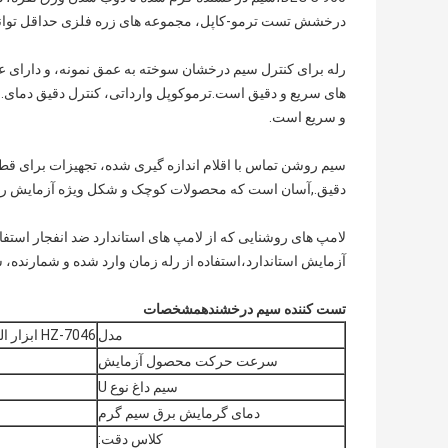
درخشش تست ترمو-کاپل، مجموعه های زره فلزی حداقل توانایی 1050 درجات سانتیگراد 
های سریع و دقیق است.ترموکوپل وارداتی، کنترل دقیق دمای. ل
و سریع است.
دقیق.,آسان است که محصولات کوچک و شکل ویژه آزمایش را ب
لامپ های روشنایی که از لامپ های استاندارد ضد انفجار استفا
آزمایش استاندارد،استفاده از رله زمان وارد شده و شمارنده، 
تست کننده سیم درخشنده
مشخصات
مدل
HZ-7046 ابزار الکترونیکی تجهیزات تست سیم درخشنده
سرعت حرکت محصول آزمایش
سیم داغ نوع U
دمای گرمایش برق سیم گرم
کلاس دقت: