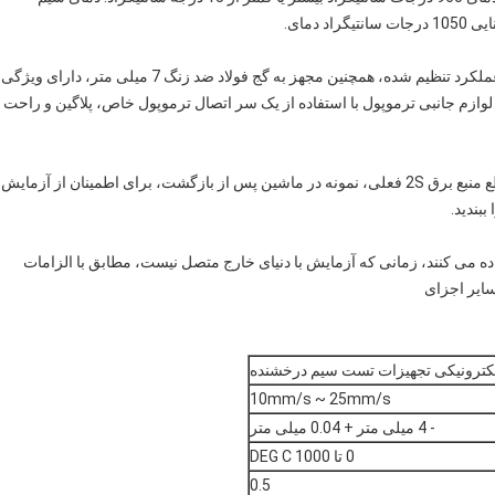
دمای.
رله برای کنترل سیم درخشان سوخته به عمق نمونه، و دارای عملکرد تنظیم شده، همچنین مجهز به گج فولاد ضد زنگ 7 میلی متر، دارای ویژگی
وازم جانبی ترموپول با استفاده از یک سر اتصال ترموپول خاص، پلاگین و راحت
سیم روشن تماس با اقلام اندازه گیری شده، تجهیزات برای قطع منبع برق 2S فعلی، نمونه در ماشین پس از بازگشت، برای اطمینان از آزمایش
بندید.
ده می کنند، زمانی که آزمایش با دنیای خارج متصل نیست، مطابق با الزامات
سایر اجزای
10mm/s ~ 25mm/s
- 4 میلی متر + 0.04 میلی متر
0 تا 1000 DEG C
0.5