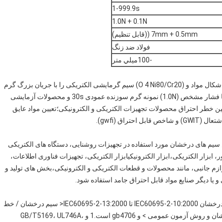
1-999.9s
1.0N + 0.1N
7mm + 0.5mm ((قابل تنظیم)
فولاد ضد زنگ
-100ميلي متر
دستگاه آزمایش سیم روشن کننده، اشکال مواد و (O 4 Ni80/Cr20) سیم گرمایشی الکتریکی را با جریان بزرگ گرم
می کند تا دمای آزمایش (550 DEG C تا 960 DEG C) 1 دقیقه،با فشار مشخص (1.0N) نمونه گرم سوزنده عمودی 30s و محصولات آزمایشی
ین خطر احتراق محصولات تجهیزات الکتریکی و الکترونیکی؛تعیین مواد عایق
اق (gwfi).
 سیم های درخشان مورد استفاده در تجهیزات روشنایی، دستگاه های الکتریکی
ر، ابزار الکتریکی،ابزار الکترونیکیابزار الکتریکی، تجهیزات فناوری اطلاعات،
زم جانبی، مانند محصولات و قطعات الکتریکی و الکترونیکی،بخش های تولید و
 یا دیگر صنایع مواد قابل احتراق جامد استفاده شود.
مطابق با استانداردها: آزمایش سیم درخشان IEC60695-2-10:2000 تا IEC60695-2-13:2000< سیم درخشان / خط
گرم، روش های آزمایش استاندارد، دستگاه آزمایش سیم درخشان و روش آزمون عمومی > و gb4706 است.1 و GB/T5169، UL746A،