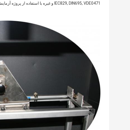
IEC829, DIN695, VDE0471 و غیره با استفاده از پروژه آزمایش شبیه سازی منبع اشتعال شعله.