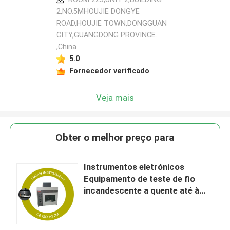
2,NO.5MHOUJIE DONGYE
ROAD,HOUJIE TOWN,DONGGUAN
CITY,GUANGDONG PROVINCE.
,China
5.0
Fornecedor verificado
Veja mais
Obter o melhor preço para
Instrumentos eletrónicos
Equipamento de teste de fio
incandescente a quente até à
profundidade 7 mm + 0,5 mm
(regulado) Classe de precisão:
0.5