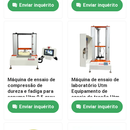
Para aparelhos
norma ISO 13287
Enviar inquérito
Enviar inquérito
eletrônicos Fonte de
2007 Controle por
luz LED Brilho
computador +
Sobre nós
ajustável
software especial
Visita à fábrica
Controle de qualidade
Contate-nos
Máquina de ensaio de
Máquina de ensaio de
compressão de
laboratório Utm
Notícia
dureza e fadiga para
Equipamento de
espuma Utm 0,5 grau
ensaio de tração Utm
de precisão ISO 2439
Precisão 0,5 Grau
Enviar inquérito
Enviar inquérito
casos
Teste de tração de
borracha e plástico
parada de emergência
máquinas de testes do laboratório