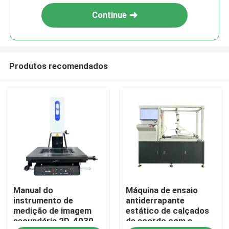
Continue
Produtos recomendados
Casa
Manual do
Máquina de ensaio
Produtos
instrumento de
antiderrapante
medição de imagem
estático de calçados
secundária 2D-4030
de acordo com a
programa de realidade virtual