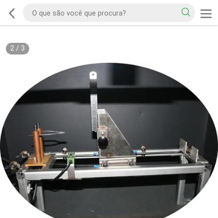
2
/
3