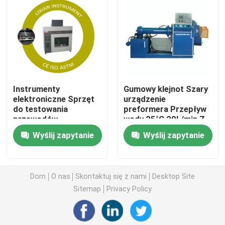
Uniwersalna maszyna testująca
Maszyna do testowania środowiska
Instrumenty
Gumowy klejnot Szary
Dynamiczna maszyna do wyważania
elektroniczne Sprzęt
urządzenie
do testowania
preformera Przepływ
przewodów
wody 25°C 20L/min Z
Maszyna do testowania gumy
świecących Gorąco w
wysokiej
Wyślij zapytanie
Wyślij zapytanie
głębię 7 mm + 0,5 mm
rozdzielczości
(regulowalna) Klasa
ekranem dotykowym
Sprzęt do testowania samochodów
precyzji: 0.5
LCD
Dom
O nas
Skontaktuj się z nami
Desktop Site
Sprzęt do testowania tworzyw sztucznych w laborato
Sitemap
Privacy Policy
przyrządy do testowania opakowań