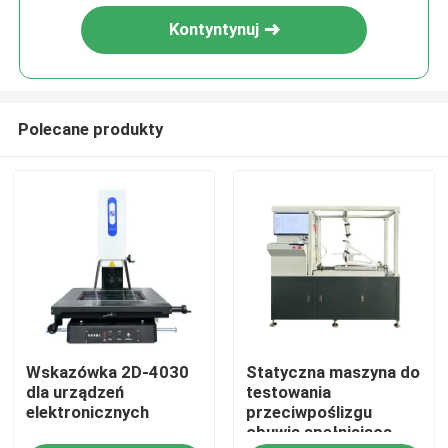
Kontyntynuj
Polecane produkty
Dom
Wskazówka 2D-4030
Statyczna maszyna do
Produkty
dla urządzeń
testowania
elektronicznych
przeciwpoślizgu
obuwia spełniająca
Pokaz VR