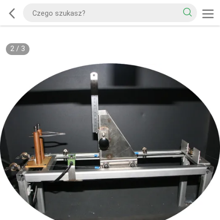
2
/
3