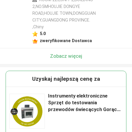
2,NO.5MHOUJIE DONGYE
ROAD,HOUJIE TOWN,DONGGUAN
CITY,GUANGDONG PROVINCE.
,Chiny
5.0
zweryfikowane Dostawca
Zobacz więcej
Uzyskaj najlepszą cenę za
Instrumenty elektroniczne
Sprzęt do testowania
przewodów świecących Gorąco
w głębię 7 mm + 0,5 mm
(regulowalna) Klasa precyzji: 0.5