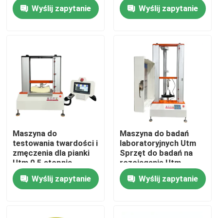
standard ISO 13287
Wyślij zapytanie
Wyślij zapytanie
2007 sterowanie
komputerowe +
O nas
specjalne
oprogramowanie
Wycieczka po fabryce
Kontrola jakości
Skontaktuj się z nami
Maszyna do
Maszyna do badań
testowania twardości i
laboratoryjnych Utm
Aktualności
zmęczenia dla pianki
Sprzęt do badań na
Utm 0,5 stopnia
rozciąganie Utm
dokładności ISO 2439
Dokładność 0,5
Wyślij zapytanie
Wyślij zapytanie
Sprawy
Standard
stopnia Kauczuk i
Plasty Test na
rozciąganie awaryjny
Maszyny do badań laboratoryjnych