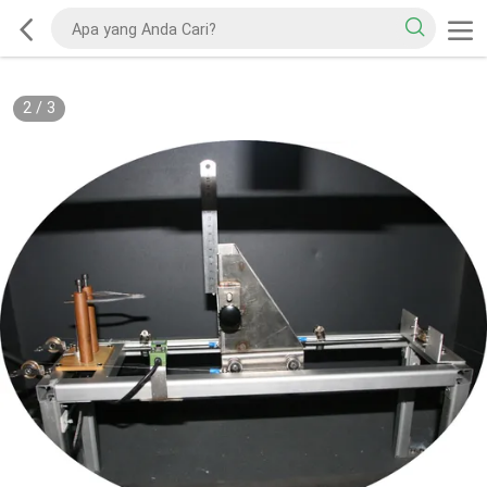
2
/
3