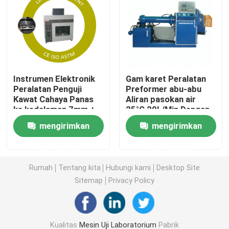
Mesin Uji Universal
Mesin Uji Lingkungan
Instrumen Elektronik
Gam karet Peralatan
Peralatan Penguji
Preformer abu-abu
Mesin Penyeimbang Dinamis
Kawat Cahaya Panas
Aliran pasokan air
ke kedalaman 7mm +
25°C 20L/Min Dengan
0.5mm (Disetilkan)
layar sentuh LCD
Mesin Uji Karet
mengirimkan
mengirimkan
Kelas presisi: 0.5
definisi tinggi
permintaan
permintaan
Peralatan Pengujian Otomotif
Rumah
Tentang kita
Hubungi kami
Desktop Site
Sitemap
Privacy Policy
Peralatan Pengujian Lab Plastik
instrumen pengujian kemasan
Kualitas
Mesin Uji Laboratorium
Pabrik