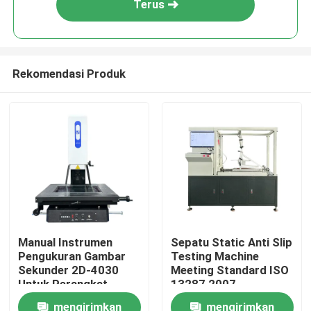
Terus
Rekomendasi Produk
Rumah
Manual Instrumen
Sepatu Static Anti Slip
Pengukuran Gambar
Testing Machine
Produk
Sekunder 2D-4030
Meeting Standard ISO
Untuk Perangkat
13287 2007
Elektronik Sumber
Pengendalian
mengirimkan
mengirimkan
Pertunjukan VR