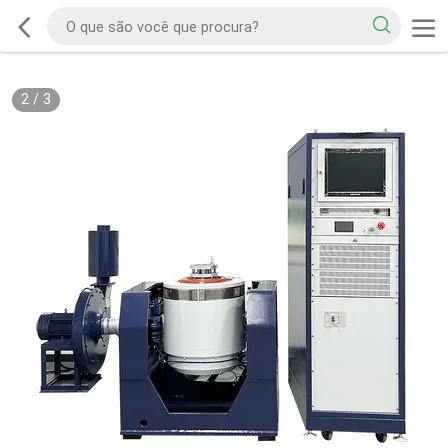
2
/
3