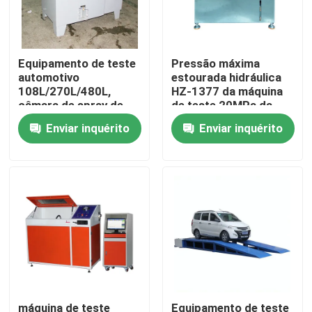
Sobre nós
Equipamento de teste
Pressão máxima
automotivo
estourada hidráulica
Visita à fábrica
108L/270L/480L,
HZ-1377 da máquina
câmara de spray de
de teste 20MPa da
sal resistente a álcalis
tubulação plástica do
Enviar inquérito
Enviar inquérito
Controle de qualidade
PVC HBPE
Contate-nos
Notícia
casos
máquinas de testes do laboratório
máquina de teste
Equipamento de teste