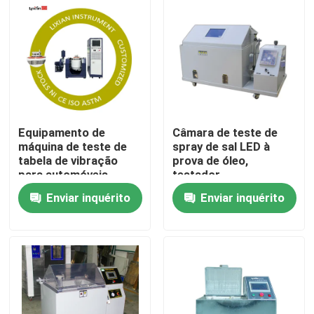
Equipamento de
Câmara de teste de
máquina de teste de
spray de sal LED à
tabela de vibração
prova de óleo,
para automóveis
testador
varredura linear de
anticorrosivo de
Enviar inquérito
Enviar inquérito
alta frequência
corrosão por spray de
0~6000 Hz/min.
sal
Casa
Produtos
programa de realidade virtual