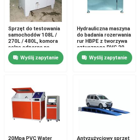
O nas
Sprzęt do testowania
Hydrauliczna maszyna
samochodów 108L /
do badania rozerwania
Wycieczka po fabryce
270L / 480L, komora
rur HBPE z tworzywa
solna odporna na
sztucznego PVC 20
alkalia
MPa Maksymalne
Wyślij zapytanie
Wyślij zapytanie
Kontrola jakości
ciśnienie HZ-1377
Skontaktuj się z nami
Aktualności
Sprawy
Maszyny do badań laboratoryjnych
20Mpa PVC Water
Antyzużyciowy sprzęt