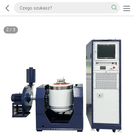
2
/
3