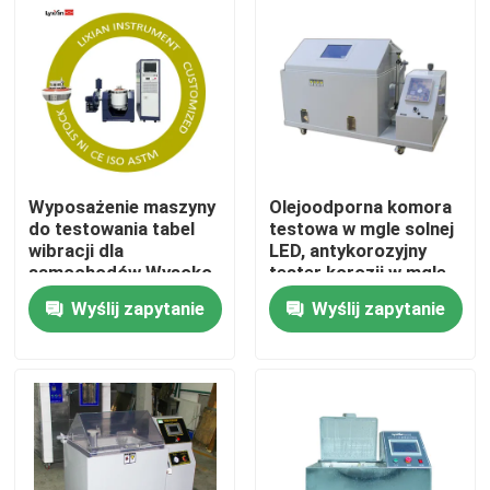
Wyposażenie maszyny
Olejoodporna komora
do testowania tabel
testowa w mgle solnej
wibracji dla
LED, antykorozyjny
samochodów Wysoko
tester korozji w mgle
częstotliwości Linear
solnej
Wyślij zapytanie
Wyślij zapytanie
sweep 0~6000 Hz/min
Dom
Produkty
Pokaz VR