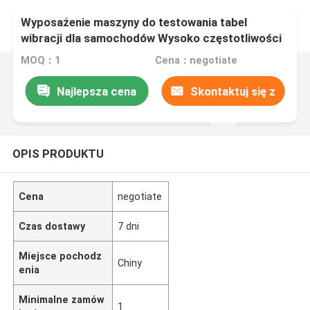
Wyposażenie maszyny do testowania tabel
wibracji dla samochodów Wysoko częstotliwości
Linear sweep 0~6000 Hz/min
MOQ：1
Cena：negotiate
Najlepsza cena
Skontaktuj się z
nami
OPIS PRODUKTU
Cena
negotiate
Czas dostawy
7 dni
Miejsce pochodz
Chiny
enia
Minimalne zamów
1