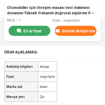
Otomobiller için titreşim masası test makinesi
donanımı Yüksek frekanslı doğrusal süpürme 0 ~
6000 Hz/Min Otomobiller
MOQ：1
Fiyat：negotiate
En iyi fiyat
Bizimle iletişim kur
ÜRüN AçıKLAMASı
Ambalaj bilgileri
ahşap
Fiyat
negotiate
Marka adı
lixian
Menşe yeri
Çin