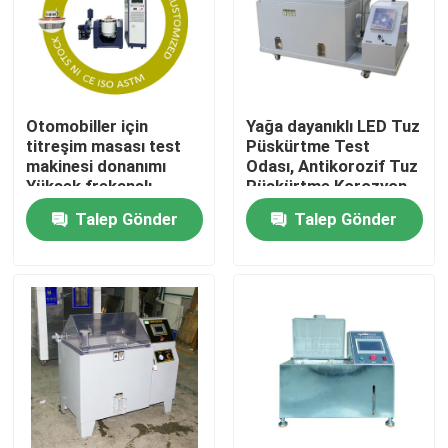
Otomobiller için
Yağa dayanıklı LED Tuz
titreşim masası test
Püskürtme Test
makinesi donanımı
Odası, Antikorozif Tuz
Yüksek frekanslı
Püskürtme Korozyon
doğrusal süpürme 0 ~
Test Cihazı
Talep Gönder
Talep Gönder
6000 Hz/Min
Otomobiller
Ev
Ürün:% s
VR Gösterisi