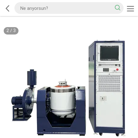
2
/
3