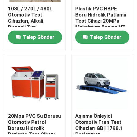
108L / 270L / 480L
Plastik PVC HBPE
Otomotiv Test
Boru Hidrolik Patlama
Hakkımızda
Cihazları, Alkali
Test Cihazı 20MPa
Dirençli Tuz
Maksimum Basınç HZ-
Püskürtme Odası
1377
Talep Gönder
Talep Gönder
Fabrika turu
Kalite kontrol
Bize Ulaşın
Haberler
vakalar
20Mpa PVC Su Borusu
Aşınma Önleyici
Otomotiv Petrol
Otomotiv Fren Test
Borusu Hidrolik
Cihazları GB11798.1
Laboratuvar Test Cihazları
Patlama Test Cihazı
Paslanmaz