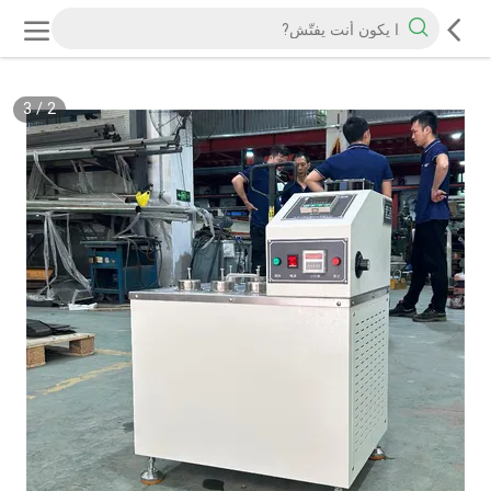
3
/
2