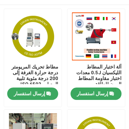
آلة اختبار المطاط
مطاط تحريك المريومتر
الليكسيان 0.5J معدات
درجة حرارة الغرفة إلى
اختبار مقاومة المطاط
200 درجة مئوية تلبية
المرن للطاقة
المعيار ، ISO 6502
الضغط 0.5 Mpa-0.65
مسكن
إرسال استفسار
إرسال استفسار
Mpa
منتجات
عرض الواقع الافتراضي