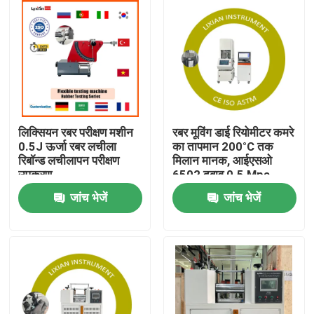
लिक्सियन रबर परीक्षण मशीन
रबर मूविंग डाई रियोमीटर कमरे
0.5J ऊर्जा रबर लचीला
का तापमान 200°C तक
रिबॉन्ड लचीलापन परीक्षण
मिलान मानक, आईएसओ
उपकरण
6502 दबाव 0.5 Mpa-
0.65 Mpa
जांच भेजें
जांच भेजें
घर
उत्पादों
वी.आर. शो