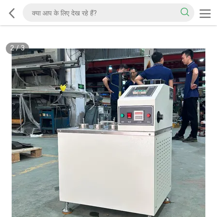
2
/
3