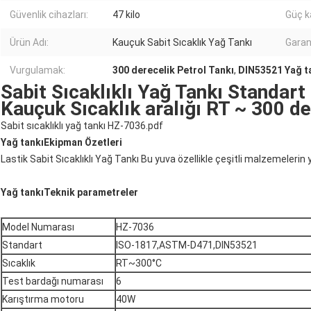
Güvenlik cihazları:
47 kilo
Güç k
Ürün Adı:
Kauçuk Sabit Sıcaklık Yağ Tankı
Garan
Vurgulamak:
300 derecelik Petrol Tankı
,
DIN53521 Yağ t
Sabit Sıcaklıklı Yağ Tankı Standa
Kauçuk Sıcaklık aralığı RT ~ 300 d
Sabit sıcaklıklı yağ tankı HZ-7036.pdf
Yağ tankı
Ekipman Özetleri
Lastik Sabit Sıcaklıklı Yağ Tankı Bu yuva özellikle çeşitli malzemelerin ya
Yağ tankı
Teknik parametreler
Model Numarası
HZ-7036
Standart
ISO-1817,ASTM-D471,DIN53521
Sıcaklık
RT~300°C
Test bardağı numarası
6
Karıştırma motoru
40W