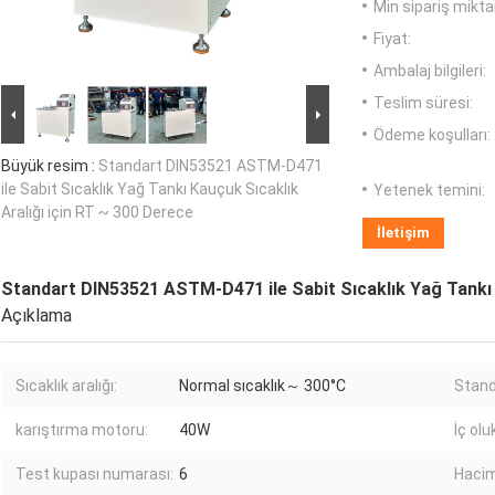
Min sipariş miktar
Fiyat:
Ambalaj bilgileri:
Teslim süresi:
Ödeme koşulları:
Büyük resim :
Standart DIN53521 ASTM-D471
ile Sabit Sıcaklık Yağ Tankı Kauçuk Sıcaklık
Yetenek temini:
Aralığı için RT ~ 300 Derece
İletişim
Standart DIN53521 ASTM-D471 ile Sabit Sıcaklık Yağ Tankı K
Açıklama
Sıcaklık aralığı:
Normal sıcaklık～ 300°C
Stand
karıştırma motoru:
40W
İç olu
Test kupası numarası:
6
Hacim