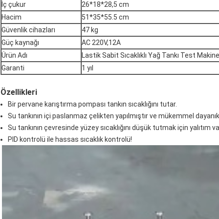
İç çukur
26*18*28,5 cm
Hacim
51*35*55.5 cm
Güvenlik cihazları
47 kg
Güç kaynağı
AC 220V,12A
Ürün Adı
Lastik Sabit Sıcaklıklı Yağ Tankı Test Makine
Garanti
1 yıl
Özellikleri
Bir pervane karıştırma pompası tankın sıcaklığını tutar.
Su tankının içi paslanmaz çelikten yapılmıştır ve mükemmel dayanıklı
Su tankının çevresinde yüzey sıcaklığını düşük tutmak için yalıtım va
PID kontrolü ile hassas sıcaklık kontrolü!