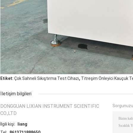
,
Etiket:
Çok Sahneli Sıkıştırma Test Cihazı
Titreşim Önleyici Kauçuk T
İletişim bilgileri
DONGGUAN LIXIAN INSTRUMENT SCIENTIFIC
Sorgunuzu
CO.,LTD
İlgili kişi:
liang
Tel:
8613711888650