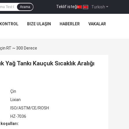
Teklif isteği
|
Turkish
Arama
 KONTROL
BIZE ULAŞIN
HABERLER
VAKALAR
Için RT ~ 300 Derece
 Yağ Tankı Kauçuk Sıcaklık Aralığı
Çin
Lixian
ISO/ASTM/CE/ROSH
HZ-7036
koşulları: