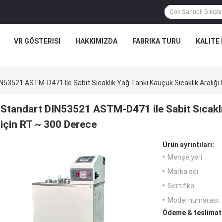
VR GÖSTERISI
HAKKIMIZDA
FABRIKA TURU
KALITE
N53521 ASTM-D471 Ile Sabit Sıcaklık Yağ Tankı Kauçuk Sıcaklık Aralığı 
Standart DIN53521 ASTM-D471 ile Sabit Sıcaklık
için RT ~ 300 Derece
Ürün ayrıntıları:
Menşe yeri:
Marka adı:
Sertifika:
Model numarası:
Ödeme & teslimat 