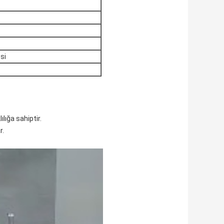
si
lığa sahiptir.
r.