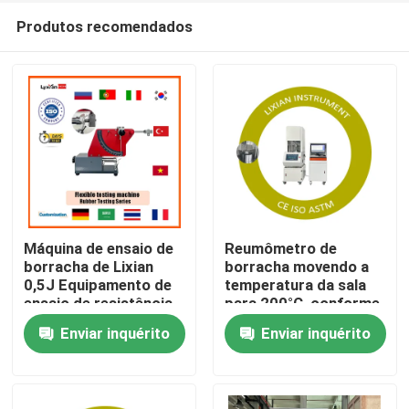
Produtos recomendados
Máquina de ensaio de
Reumômetro de
borracha de Lixian
borracha movendo a
0,5J Equipamento de
temperatura da sala
Casa
ensaio de resistência
para 200°C, conforme
à rebentação de
o padrão ISO 6502
Enviar inquérito
Enviar inquérito
borracha flexível de
Pressão 0,5 Mpa-0,65
Produtos
energia
Mpa
programa de realidade virtual