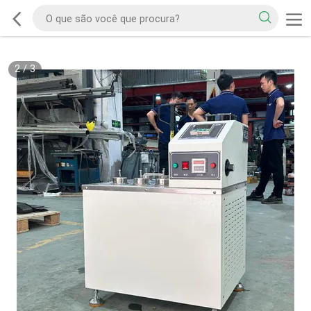
2
/
3