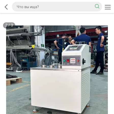
2
/
3