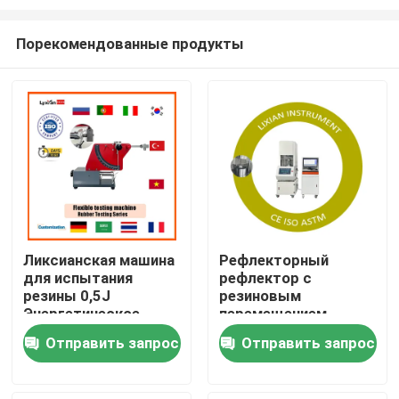
Порекомендованные продукты
Ликсианская машина
Рефлекторный
для испытания
рефлектор с
Дом
резины 0,5J
резиновым
Энергетическое
перемещением
оборудование для
температуры
Товары
Отправить запрос
Отправить запрос
испытания гибкой
комнаты до 200°C
резины резины
Соответствует
стандарту ISO 6502
VR-шоу