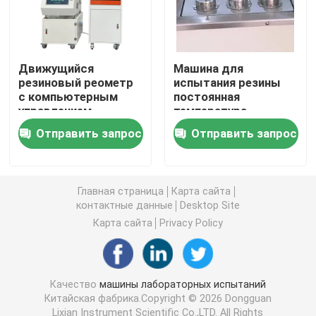
Универсальная испытательная машина
Движущийся
Машина для
экологическая испытывая машина
резиновый реометр
испытания резины
с компьютерным
постоянная
управлением,
температура
соответствующий
резистора резины
Динамическая балансировочная машина
Отправить запрос
Отправить запрос
стандарту ASTM
нефтяной резервуар
D5289
со стандартной ISO-
1817 испытательной
Резиновая испытывая машина
чашечкой No 6
Главная страница
Карта сайта
контактные данные
Desktop Site
Автомобильное испытательное оборудование
Карта сайта
Privacy Policy
Оборудование для испытаний пластиковых лабора
Качество
машины лабораторных испытаний
Китайская фабрика.Copyright © 2026 Dongguan
упаковывая испытывая аппаратуры
Lixian Instrument Scientific Co.,LTD. All Rights