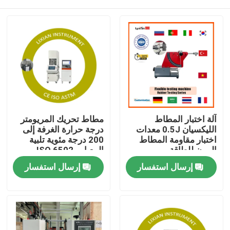
آلة اختبار المطاط
مطاط تحريك المريومتر
الليكسيان 0.5J معدات
درجة حرارة الغرفة إلى
اختبار مقاومة المطاط
200 درجة مئوية تلبية
المرن للطاقة
المعيار ، ISO 6502
الضغط 0.5 Mpa-0.65
مسكن
إرسال استفسار
إرسال استفسار
Mpa
منتجات
عرض الواقع الافتراضي