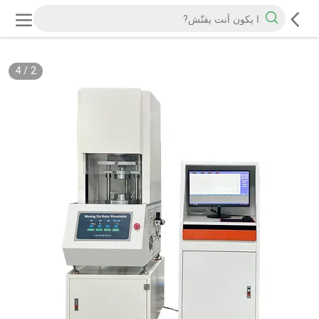
4
/
2