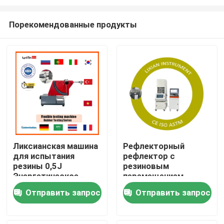
Порекомендованные продукты
Ликсианская машина
Рефлекторный
для испытания
рефлектор с
Дом
резины 0,5J
резиновым
Энергетическое
перемещением
оборудование для
температуры
Товары
Отправить запрос
Отправить запрос
испытания гибкой
комнаты до 200°C
резины резины
Соответствует
стандарту ISO 6502
VR-шоу