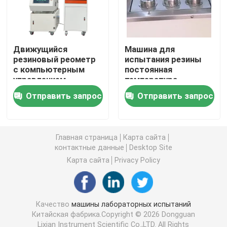
Универсальная испытательная машина
Движущийся
Машина для
экологическая испытывая машина
резиновый реометр
испытания резины
с компьютерным
постоянная
управлением,
температура
соответствующий
резистора резины
Динамическая балансировочная машина
Отправить запрос
Отправить запрос
стандарту ASTM
нефтяной резервуар
D5289
со стандартной ISO-
1817 испытательной
Резиновая испытывая машина
чашечкой No 6
Главная страница
Карта сайта
контактные данные
Desktop Site
Автомобильное испытательное оборудование
Карта сайта
Privacy Policy
Оборудование для испытаний пластиковых лабора
Качество
машины лабораторных испытаний
Китайская фабрика.Copyright © 2026 Dongguan
упаковывая испытывая аппаратуры
Lixian Instrument Scientific Co.,LTD. All Rights