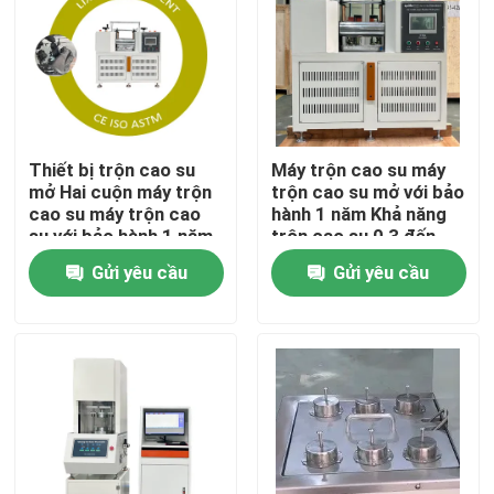
Về chúng tôi
Tham quan nhà máy
Thiết bị trộn cao su
Máy trộn cao su máy
mở Hai cuộn máy trộn
trộn cao su mở với bảo
Kiểm soát chất lượng
cao su máy trộn cao
hành 1 năm Khả năng
su với bảo hành 1 năm
trộn cao su 0,3 đến
2kg
Gửi yêu cầu
Gửi yêu cầu
Liên hệ chúng tôi
Tin tức
Các trường hợp
Máy thí nghiệm