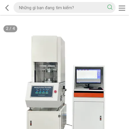
2
/
4