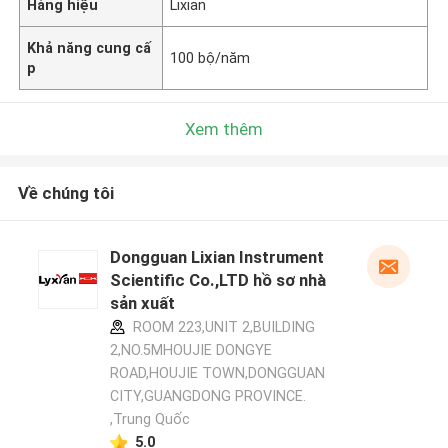
Hàng hiệu
Lixian
Khả năng cung cấ
100 bộ/năm
p
Xem thêm
Về chúng tôi
Dongguan Lixian Instrument
Scientific Co.,LTD hồ sơ nhà
sản xuất
ROOM 223,UNIT 2,BUILDING
2,NO.5MHOUJIE DONGYE
ROAD,HOUJIE TOWN,DONGGUAN
CITY,GUANGDONG PROVINCE.
,Trung Quốc
5.0