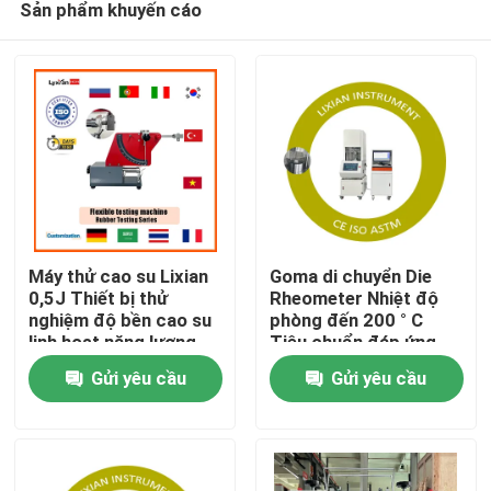
Sản phẩm khuyến cáo
Máy thử cao su Lixian
Goma di chuyển Die
0,5J Thiết bị thử
Rheometer Nhiệt độ
nghiệm độ bền cao su
phòng đến 200 ° C
linh hoạt năng lượng
Tiêu chuẩn đáp ứng,
Nhà
ISO 6502 Áp suất 0,5
Gửi yêu cầu
Gửi yêu cầu
Mpa-0,65 Mpa
Các sản phẩm
Hiển thị VR