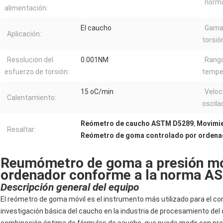
norma
alimentación:
El caucho
Gama 
Aplicación:
torsió
Resolución del
0.001NM
Rang
esfuerzo de torsión:
tempe
15 oC/min
Veloc
Calentamiento:
oscila
Reómetro de caucho ASTM D5289
,
Movimie
Resaltar:
Reómetro de goma controlado por ordena
Reumómetro de goma a presión móv
ordenador conforme a la norma 
Descripción general del equipo
El reómetro de goma móvil es el instrumento más utilizado para el cont
investigación básica del caucho en la industria de procesamiento del