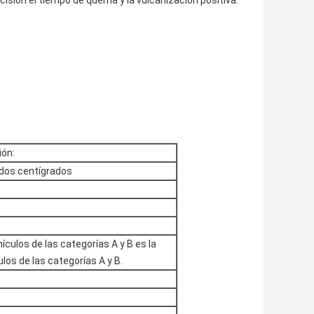
sión el tiempo de quema y la vulcanización positiva.
ión:
dos centígrados
ículos de las categorías A y B es la
los de las categorías A y B.