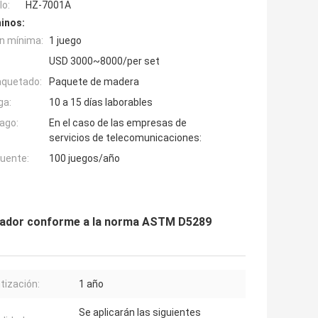
o:
HZ-7001A
inos:
n mínima:
1 juego
USD 3000~8000/per set
aquetado:
Paquete de madera
ga:
10 a 15 días laborables
ago:
En el caso de las empresas de
servicios de telecomunicaciones:
fuente:
100 juegos/año
nador conforme a la norma ASTM D5289
tización:
1 año
Se aplicarán las siguientes