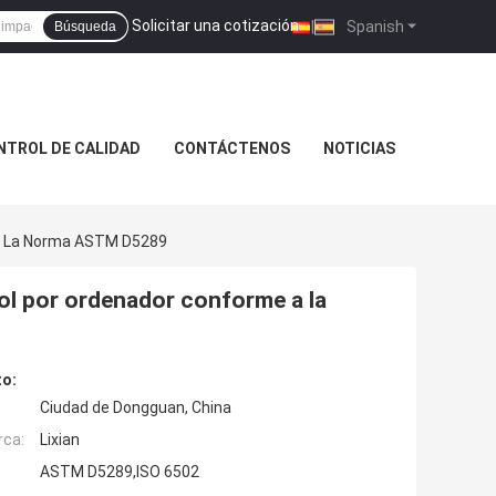
Solicitar una cotización
|
Spanish
Búsqueda
NTROL DE CALIDAD
CONTÁCTENOS
NOTICIAS
 A La Norma ASTM D5289
ol por ordenador conforme a la
to:
Ciudad de Dongguan, China
rca:
Lixian
ASTM D5289,ISO 6502