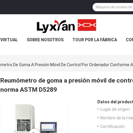
 VIRTUAL
SOBRE NOSOTROS
TOUR POR LA FÁBRICA
CO
etro De Goma A Presión Móvil De Control Por Ordenador Conforme
Reumómetro de goma a presión móvil de contr
norma ASTM D5289
Datos del produc
Lugar de origen:
Nombre de la ma
Certificación: