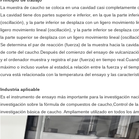
Principio de trabajo
La muestra de caucho se coloca en una cavidad casi completamente c
La cavidad tiene dos partes superior e inferior, en la que la parte infer
(oscillación), y la parte inferior se desplaza con un ligero movimiento li
ligero movimiento lineal (oscillación), y la parte inferior se desplaza c
la parte superior se desplaza con un ligero movimiento lineal (oscillaci
Se determina el par de reacción (fuerza) de la muestra hacia la cavid
de corte del caucho.Después del comienzo del ensayo de vulcanizació
y el ordenador muestra y registra el par (fuerza) en tiempo real.Cuando
máximo o incluso vuelve al estadoLa relación entre la fuerza y el tiemp
curva está relacionada con la temperatura del ensayo y las caracterís
Industria aplicable
Es el instrumento de ensayo más importante para la investigación naci
investigación sobre la fórmula de compuestos de caucho,Control de la 
investigación básica de caucho. Ampliamente utilizado en todos los á