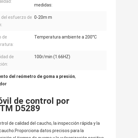
lidad:
medidas:
del esfuerzo de
0-20m m
n:
o de
Temperatura ambiente a 200°C
ratura:
idad de
100r/min (1.66HZ)
ción:
nto del reómetro de goma a presión
,
dor
il de control por
ASTM D5289
rol de calidad del caucho, la inspección rápida y la
 caucho.Proporciona datos precisos para la