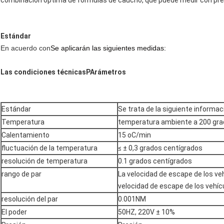
combinación óptima de fórmulas de caucho, que puede medir con preci
Estándar
En acuerdo con
Se aplicarán las siguientes medidas:
Las condiciones técnicas
P
Arámetros
Estándar
Se trata de la siguiente informac
Temperatura
temperatura ambiente a 200 gra
Calentamiento
15 oC/min
fluctuación de la temperatura
≤ ± 0,3 grados centígrados
resolución de temperatura
0.1 grados centígrados
rango de par
La velocidad de escape de los veh
velocidad de escape de los vehícu
resolución del par
0.001NM
El poder
50HZ, 220V ± 10%