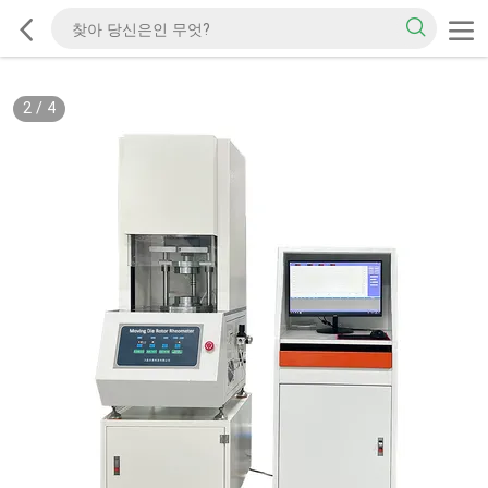
2
/
4