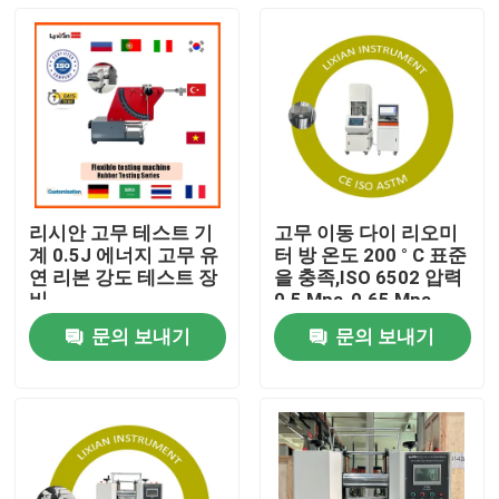
리시안 고무 테스트 기
고무 이동 다이 리오미
계 0.5J 에너지 고무 유
터 방 온도 200 ° C 표준
연 리본 강도 테스트 장
을 충족,ISO 6502 압력
비
0.5 Mpa-0.65 Mpa
문의 보내기
문의 보내기
집
제품
VR 쇼