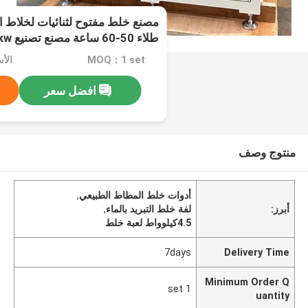
مصنع خلط مفتوح لثنائيات لخلاط ا
طلاء 50-60 ساعة مصنع تصنيع 4.5kw تبريد الماء
MOQ：1 set
افضل سعر
منتوج وصف
أدوات خلط المطاط الطبيعي
,
أبرز:
لفة خلط التبريد بالماء
,
4.5كيلوواط لعبة خلط
7days
Delivery Time
Minimum Order Q
1 set
uantity