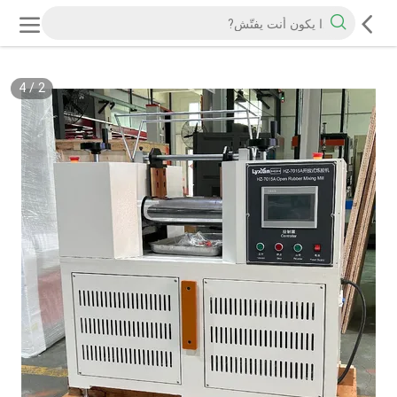
4
/
2