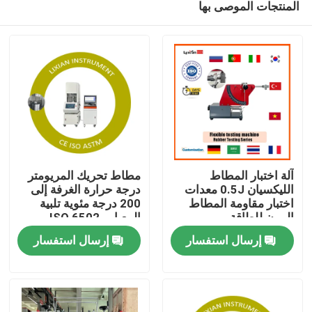
المنتجات الموصى بها
آلة اختبار المطاط
مطاط تحريك المريومتر
الليكسيان 0.5J معدات
درجة حرارة الغرفة إلى
اختبار مقاومة المطاط
200 درجة مئوية تلبية
المرن للطاقة
المعيار ، ISO 6502
مسكن
الضغط 0.5 Mpa-0.65
إرسال استفسار
إرسال استفسار
Mpa
منتجات
عرض الواقع الافتراضي