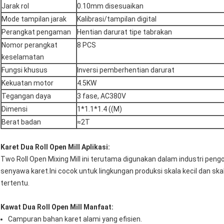
Jarak rol
0.10mm disesuaikan
Mode tampilan jarak
Kalibrasi/tampilan digital
Perangkat pengaman
Hentian darurat tipe tabrakan
Nomor perangkat
8 PCS
keselamatan
Fungsi khusus
Inversi pemberhentian darurat
Kekuatan motor
4.5KW
Tegangan daya
3 fase, AC380V
Dimensi
1*1.1*1.4 ((M)
Berat badan
≈2T
Karet Dua Roll Open Mill Aplikasi:
Two Roll Open Mixing Mill ini terutama digunakan dalam industri pen
senyawa karet.Ini cocok untuk lingkungan produksi skala kecil dan sk
tertentu.
Kawat Dua Roll Open Mill Manfaat:
Campuran bahan karet alami yang efisien.