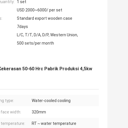
uantity:
1 set
USD 2000~6000/ per set
s:
Standard export wooden case
7days
L/C, T/T, D/A, D/P, Western Union,
500 sets/per month
 Kekerasan 50-60 Hrc Pabrik Produksi 4,5kw
ng type:
Water-cooled cooling
 face width:
320mm
r temperature:
RT～water temperature