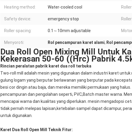
Heating method:
Water-cooled cool
Roller
Safety device:
emergency stop
Rolle
Roller spacing:
0.1～10mm adjustable
Motor
Menyoroti:
Rol pencampuran karet alami
,
Rol pencampu
Dua Roll Open Mixing Mill Untuk K
Kekerasan 50-60 ((Hrc) Pabrik 4.5
Rincian peralatan pabrik karet dua roll terbuka
Two-roll mill adalah mesin yang digunakan dalam industri karet u
gulung logam yang berputar berlawanan yang berputar pada kecepata
besi cor dingin atau baja, dan mereka memiliki permukaan yang halus. 
pencampuran dan pengolahan seperti, PVC,Batch master warna. Me
mencapai warna dan kualitas yang diperlukan. mesin mengadopsi ce
tidak pernah melepas lapisan,ketebalan sampel dapat dicampur, pe
untuk digunakan.
Karet Dua Roll Open Mill Teknik Fitur: