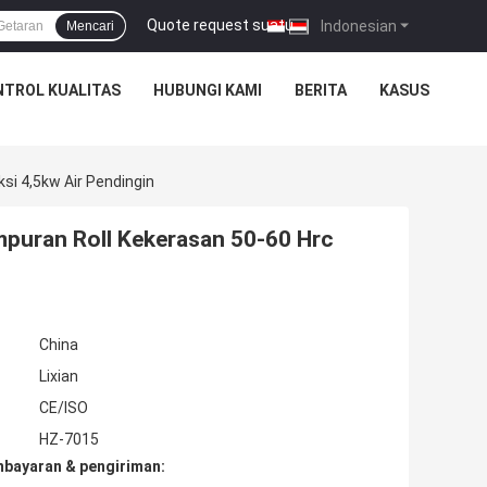
Quote request suatu
|
Indonesian
Mencari
TROL KUALITAS
HUBUNGI KAMI
BERITA
KASUS
si 4,5kw Air Pendingin
mpuran Roll Kekerasan 50-60 Hrc
China
Lixian
CE/ISO
HZ-7015
mbayaran & pengiriman: