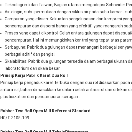
Teknologi inti dari Taiwan, Bagian utama mengadopsi Schneider Pe
Air-dingin, suhu permukaan dengan siklus air pada suhu kamar - s
Campuran yang efisien: Kekuatan pengelupasan dan kompresi yang
pencampuran dan dispersi bahan yang efektif, yang mengarah pa
Proses yang dapat dikontrol: Celah antara gulungan dapat disesua
pencampuran. Hal ini memungkinkan kontrol yang tepat atas para
Serbaguna: Pabrik dua gulungan dapat menangani berbagai senyawa 
berbagai aditif dan pengisi.
Skalabilitas: Pabrik dua gulungan tersedia dalam berbagai ukuran d
laboratorium dan skala besar.
Prinsip Kerja Pabrik Karet Dua Roll
Prinsip kerja pengaduk karet terbuka dengan dua rol didasarkan pa
antara rol.,bahan dimasukkan ke dalam celah antara rol dan ditekan d
plasticization dan pencampuran seragam.
Rubber Two Roll Open Mill Referensi S
tandard
HG/T 3108-199