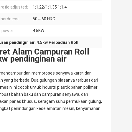
 ratio adjusted:
1:1.22/1:1.35 1:1.4
r hardness:
50～60 HRC
 power:
4.5KW
ran pendingin air
,
4.5kw Perpaduan Roll
aret Alam Campuran Roll
kw pendinginan air
ntuk mencampur dan memproses senyawa karet.dan
n yang berbeda. Dua gulungan biasanya terbuat dari
mesin ini cocok untuk industri plastik bahan polimer
mbuat bahan baku dan campuran senyawa, dan
takan panas khusus, seragam suhu permukaan gulung,
rangkat perlindungan keselamatan mesin, kenyamanan