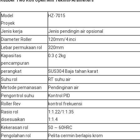
Rubber Two Roll Open Mill Teknis
P
Arameters
Model
HZ-7015
Proyek
Jenis kerja
Jenis pendingin air opsional
Diameter Roller
120mm/4 inci
Lebar permukaan rol
320mm
Kapasitas
0.3 ¢ 2kg
pencampuran
perangkat
SUS304 Baja tahan karat
Suhu rol
RT suhu air
Metode pemanasan
Pendinginan air
Pengontrol suhu
Kontrol PID
Roller Rev
kontrol frekuensi
Rasio rol
1:1.22/1:1.35
disesuaikan
1:1.4
Kekerasan rol
50 ∼ 60HRC
Pengolahan rol
Pelita cermin berlapis krom