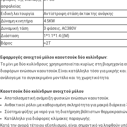
ασφαλείας
Ειδική λειτουργία
Αντίστροφη στάση έκτακτης ανάγκης
Δύναμη κινητήρα
4.5KW
Δυναμική τάση
3 φάσεις, AC380V
Διάσταση
1*1.1*1.4 ((M)
Βάρος
≈2T
Εφαρμογές ανοιχτού μύλου καουτσούκ δύο κυλίνδρων:
Το μίνι με δύο κυλίνδρους χρησιμοποιείται κυρίως στη βιομηχανία 
διαφόρων ενώσεων καουτσούκ.Είναι κατάλληλο τόσο για μικρής και
ανάλογα με το συγκεκριμένο μοντέλο και τη χωρητικότητα.
Καουτσούκ δύο κυλίνδρων ανοιχτού μύλου
Αποτελεσματική ανάμειξη φυσικών ενώσεων καουτσούκ.
Ανθεκτικοί ρόλοι με καθορισμένη σκληρότητα για μακρά διάρκεια
Σύστημα ψύξης με νερό για τη διατήρηση βέλτιστων θερμοκρασιών
Κατάλληλο για διάφορες κλίμακες παραγωγής.
Κατά την αγορά τέτοιου εξοπλισμού, είναι σημαντικό να ληφθούν υπ