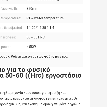
 face width:
320mm
r temperature:
RT～water temperature
 ratio adjusted:
1:1.22/1:1.35 1:1.4
r hardness:
50～60 HRC
 power:
4.5KW
υτσούκ
,
Ρολ αναμειγνύσεως ψύξης με νερό
,
ιο για το φυσικό
 50-60 ((Hrc) εργοστάσιο
στη βιομηχανία καουτσούκ για τη μείξη και
ου περιστρέφονται με διαφορετικές ταχύτητεςΟι
ηρο ή χάλυβα, και έχουν μια ομαλή επιφάνεια.χρώμα