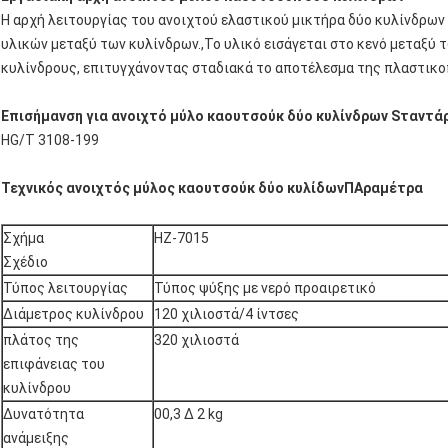
Η αρχή λειτουργίας του ανοιχτού ελαστικού μικτήρα δύο κυλίνδρων 
υλικών μεταξύ των κυλίνδρων.,Το υλικό εισάγεται στο κενό μεταξύ 
κυλίνδρους, επιτυγχάνοντας σταδιακά το αποτέλεσμα της πλαστικο
Επισήμανση για ανοιχτό μύλο καουτσούκ δύο κυλίνδρων S
ταντά
HG/T 3108-199
Τεχνικός ανοιχτός μύλος καουτσούκ δύο κυλίδων
Π
Αραμέτρα
Σχήμα
HZ-7015
Σχέδιο
Τύπος λειτουργίας
Τύπος ψύξης με νερό προαιρετικό
Διάμετρος κυλίνδρου
120 χιλιοστά/4 ίντσες
πλάτος της
320 χιλιοστά
επιφάνειας του
κυλίνδρου
Δυνατότητα
00,3 ∆ 2 kg
ανάμειξης