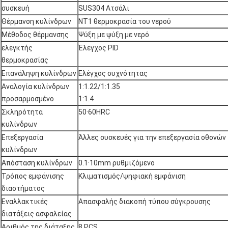
συσκευή
SUS304 Ατσάλι
Θέρμανση κυλίνδρων
NT1 θερμοκρασία του νερού
Μέθοδος θέρμανσης
Ψύξη με ψύξη με νερό
ελεγκτής
Έλεγχος PID
θερμοκρασίας
Επανάληψη κυλίνδρων
Ελέγχος συχνότητας
Αναλογία κυλίνδρων
1:1.22/1:1.35
προσαρμοσμένο
1:1.4
Σκληρότητα
50·60HRC
κυλίνδρων
Επεξεργασία
Άλλες συσκευές για την επεξεργασία οθονών
κυλίνδρων
Απόσταση κυλίνδρων
0.1·10mm ρυθμιζόμενο
Τρόπος εμφάνισης
Κλιματισμός/ψηφιακή εμφάνιση
διαστήματος
Εναλλακτικές
Απασφαλής διακοπή τύπου σύγκρουσης
διατάξεις ασφαλείας
Αριθμός της διάταξης
8 PCS