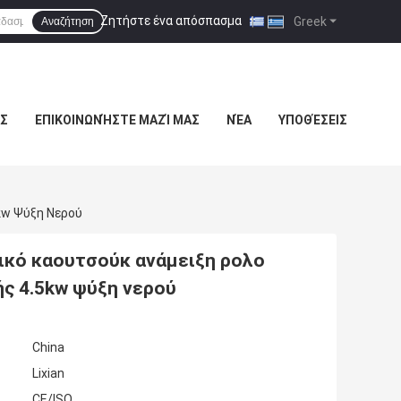
Ζητήστε ένα απόσπασμα
|
Greek
Αναζήτηση
Σ
ΕΠΙΚΟΙΝΩΝΉΣΤΕ ΜΑΖΊ ΜΑΣ
ΝΈΑ
ΥΠΟΘΈΣΕΙΣ
kw Ψύξη Νερού
σικό καουτσούκ ανάμειξη ρολο
ς 4.5kw ψύξη νερού
China
Lixian
CE/ISO