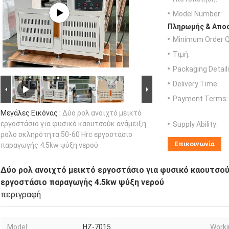
Model Number:
Πληρωμής & Αποσ
Minimum Order Q
Τιμή:
Packaging Detail
Delivery Time:
Payment Terms:
Μεγάλες Εικόνας :
Δύο ρολ ανοιχτό μεικτό
εργοστάσιο για φυσικό καουτσούκ ανάμειξη
Supply Ability:
ρολο σκληρότητα 50-60 Hrc εργοστάσιο
Επικοινωνία
παραγωγής 4.5kw ψύξη νερού
Δύο ρολ ανοιχτό μεικτό εργοστάσιο για φυσικό καουτσού
εργοστάσιο παραγωγής 4.5kw ψύξη νερού
περιγραφή
Model:
HZ-7015
Worki