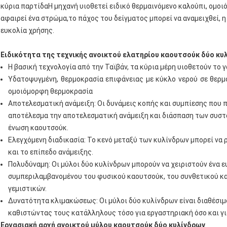
κύρια παρτίδαΗ μηχανή υιοθετεί ειδικό θερμαινόμενο καλούπι, ομοι
αφαιρεί ένα στρώμα,το πάχος του δείγματος μπορεί να αναμειχθεί, 
ευκολία χρήσης.
Ειδικότητα της τεχνικής ανοικτού ελατηρίου καουτσούκ δύο κυ
Η βασική τεχνολογία από την Ταϊβάν, τα κύρια μέρη υιοθετούν το γ
Υδατοψυγμένη, θερμοκρασία επιφάνειας με κύκλο νερού σε θερμ
ομοιόμορφη θερμοκρασία
Αποτελεσματική ανάμειξη: Οι δυνάμεις κοπής και συμπίεσης που 
αποτέλεσμα την αποτελεσματική ανάμειξη και διάσπαση των συσ
ένωση καουτσούκ.
Ελεγχόμενη διαδικασία: Το κενό μεταξύ των κυλίνδρων μπορεί να 
και το επίπεδο ανάμειξης.
Πολυδύναμη: Οι μύλοι δύο κυλίνδρων μπορούν να χειριστούν ένα
συμπεριλαμβανομένου του φυσικού καουτσούκ, του συνθετικού κ
γεμιστικών.
Δυνατότητα κλιμακώσεως: Οι μύλοι δύο κυλίνδρων είναι διαθέσιμ
καθιστώντας τους κατάλληλους τόσο για εργαστηριακή όσο και γ
Εργασιακή αρχή ανοικτού μύλου καουτσούκ δύο κυλίνδρων