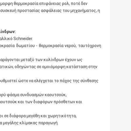
όμορφη θερμοκρασία επιφάνειας ρολ, ποτέ δεν
η συσκευή προστασίας ασφάλειας του μηχανήματος, η
λίνδρων:
αλλικό Schneider.
οκρασία δωματίου - θερμοκρασία νερού, ταυτόχρονη
παράγονται μεταξύ των κυλίνδρων έχουν ως
τατικών, οδηγώντας σε ομοιόμορφη κατάσταση στην
ρυθμιστεί ώστε να ελέγχεται το πάχος της σύνθεσης
 ευρύ φάσμα συνδυασμών καουτσούκ,
αουτσούκ και των διαφόρων πρόσθετων και
οι σε διάφορα μεγέθη και χωρητικότητα,
ια μεγάλης κλίμακας παραγωγή.