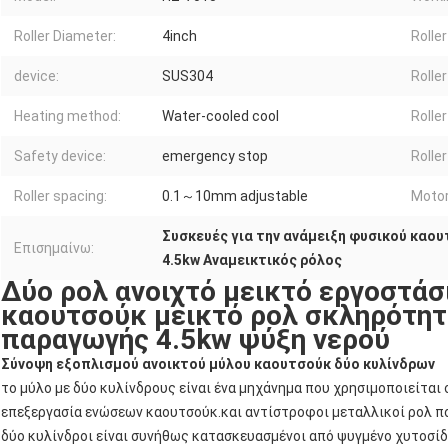
Roller Diameter:
4inch
Roller
device:
SUS304
Rolle
Heating method:
Water-cooled cool
Roller
Safety device:
emergency stop
Rolle
Roller spacing:
0.1～10mm adjustable
Motor
Συσκευές για την ανάμειξη φυσικού καο
Επισημαίνω:
4.5kw Αναμεικτικός ρόλος
Δύο ρολ ανοιχτό μεικτό εργοστάσ
καουτσούκ μεικτό ρολ σκληρότητα
παραγωγής 4.5kw ψύξη νερού
Σύνοψη εξοπλισμού ανοικτού μύλου καουτσούκ δύο κυλίνδρων
το μύλο με δύο κυλίνδρους είναι ένα μηχάνημα που χρησιμοποιείται 
επεξεργασία ενώσεων καουτσούκ.και αντίστροφοι μεταλλικοί ρολ π
δύο κυλίνδροι είναι συνήθως κατασκευασμένοι από ψυγμένο χυτοσίδ