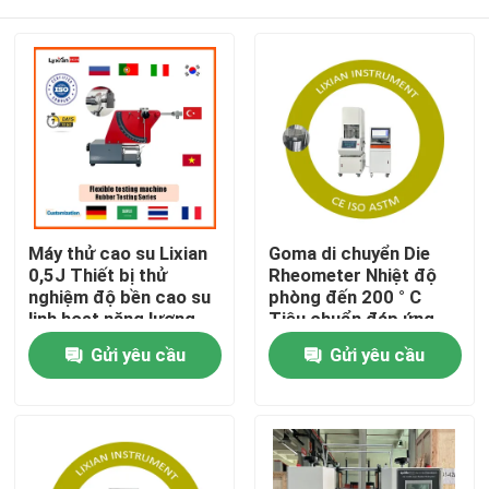
Máy thử cao su Lixian
Goma di chuyển Die
0,5J Thiết bị thử
Rheometer Nhiệt độ
nghiệm độ bền cao su
phòng đến 200 ° C
linh hoạt năng lượng
Tiêu chuẩn đáp ứng,
ISO 6502 Áp suất 0,5
Nhà
Gửi yêu cầu
Gửi yêu cầu
Mpa-0,65 Mpa
Các sản phẩm
Hiển thị VR