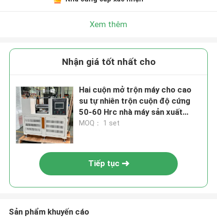
Xem thêm
Nhận giá tốt nhất cho
Hai cuộn mở trộn máy cho cao
su tự nhiên trộn cuộn độ cứng
50-60 Hrc nhà máy sản xuất
4.5kw nước làm mát
MOQ： 1 set
Tiếp tục
Sản phẩm khuyến cáo