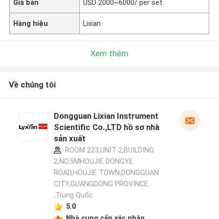
Giá bán
USD 2000~6000/ per set
Hàng hiệu
Lixian
Xem thêm
Về chúng tôi
Dongguan Lixian Instrument
Scientific Co.,LTD hồ sơ nhà
sản xuất
ROOM 223,UNIT 2,BUILDING
2,NO.5MHOUJIE DONGYE
ROAD,HOUJIE TOWN,DONGGUAN
CITY,GUANGDONG PROVINCE.
,Trung Quốc
5.0
Nhà cung cấp xác nhận