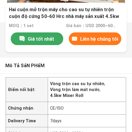
Hai cuộn mở trộn máy cho cao su tự nhiên trộn
cuộn độ cứng 50-60 Hrc nhà máy sản xuất 4.5kw
nước làm mát
MOQ：1 set
Giá bán：USD 2000~6000/ per set
Giá tốt nhất
Liên hệ chúng tôi
Mô Tả SảN PHẩM
Vòng trộn cao su tự nhiên
,
Điểm nổi bật:
Vòng trộn làm mát nước
,
4.5kw Mixer Roll
Chứng nhận
CE/ISO
Delivery Time
7days