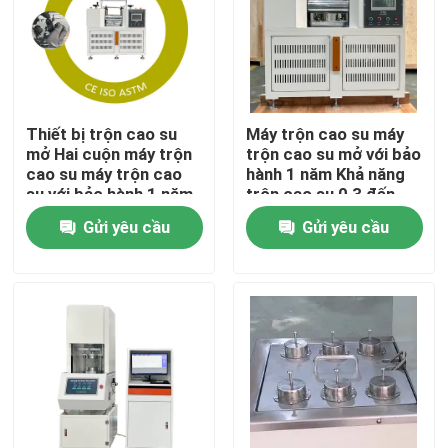
Về chúng tôi
Tham quan nhà máy
Thiết bị trộn cao su
Máy trộn cao su máy
mở Hai cuộn máy trộn
trộn cao su mở với bảo
cao su máy trộn cao
hành 1 năm Khả năng
Kiểm soát chất lượng
su với bảo hành 1 năm
trộn cao su 0,3 đến
2kg
Gửi yêu cầu
Gửi yêu cầu
Liên hệ chúng tôi
Tin tức
Các trường hợp
Máy thí nghiệm