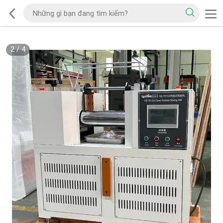
2
/
4