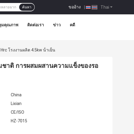
ขออ้าง
|
Thai
ค้นหา
ุมคุณภาพ
ติดต่อเรา
ข่าว
คดี
c โรงงานผลิต 4.5kw น้ําเย็น
รรมชาติ การผสมผสานความแข็งของรอ
China
Lixian
CE/ISO
HZ-7015