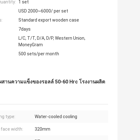
uantity:
1 set
USD 2000~6000/ per set
s:
Standard export wooden case
7days
L/C, T/T, D/A, D/P, Western Union,
MoneyGram
500 sets/per month
มผสานความแข็งของรอลล์ 50-60 Hrc โรงงานผลิต
ng type:
Water-cooled cooling
 face width:
320mm