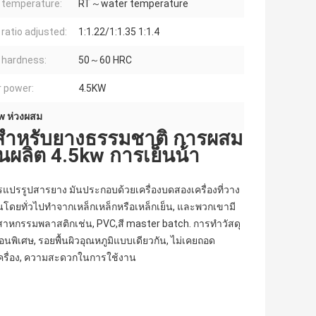
r temperature:
RT～water temperature
 ratio adjusted:
1:1.22/1:1.35 1:1.4
r hardness:
50～60 HRC
 power:
4.5KW
w ห่วงผสม
ดสําหรับยางธรรมชาติ การผสม
ผลิต 4.5kw การเย็นน้ํา
รแปรรูปสารยาง มันประกอบด้วยเครื่องบดสองเครื่องที่วาง
โดยทั่วไปทําจากเหล็กเหล็กหรือเหล็กเย็น, และพวกเขามี
ุตสาหกรรมพลาสติกเช่น, PVC,สี master batch. การทําวัสดุ
นพิเศษ, รอยพื้นผิวอุณหภูมิแบบเดียวกัน, ไม่เคยถอด
ครื่อง, ความสะดวกในการใช้งาน