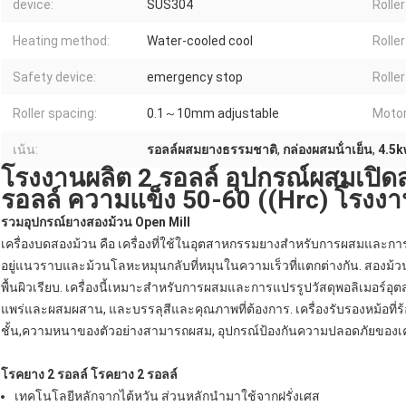
device:
SUS304
Rolle
Heating method:
Water-cooled cool
Roller
Safety device:
emergency stop
Rolle
Roller spacing:
0.1～10mm adjustable
Motor
เน้น:
รอลล์ผสมยางธรรมชาติ
,
กล่องผสมน้ําเย็น
,
4.5k
โรงงานผลิต 2 รอลล์ อุปกรณ์ผสมเปิ
รอลล์ ความแข็ง 50-60 ((Hrc) โรงงาน
รวมอุปกรณ์ยางสองม้วน Open Mill
เครื่องบดสองม้วน คือ เครื่องที่ใช้ในอุตสาหกรรมยางสําหรับการผสมและกา
อยู่แนวราบและม้วนโลหะหมุนกลับที่หมุนในความเร็วที่แตกต่างกัน. สองม้วน
พื้นผิวเรียบ. เครื่องนี้เหมาะสําหรับการผสมและการแปรรูปวัสดุพอลิเมอร์อ
แพร่และผสมผสาน, และบรรลุสีและคุณภาพที่ต้องการ. เครื่องรับรองหม้อที่ร้อ
ชั้น,ความหนาของตัวอย่างสามารถผสม, อุปกรณ์ป้องกันความปลอดภัยของเ
โรคยาง 2 รอลล์ โรคยาง 2 รอลล์
เทคโนโลยีหลักจากไต้หวัน ส่วนหลักนํามาใช้จากฝรั่งเศส