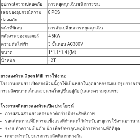
อุปกรณ์ความปลอดภัย
การหยุดฉุกเฉินชนิดการชน
เลขของอุปกรณ์ความ
8 PCS
ปลอดภัย
หน้าที่พิเศษ
การสับเปลี่ยนการหยุดฉุกเฉิน
พลังงานของมอเตอร์
4.5KW
ความดันไฟฟ้า
3 ขั้นตอน AC380V
ขนาด
1*1.1*1.4 ((M)
น้ําหนัก
≈2T
ยางสองม้วน Open Mill การใช้งาน:
โรงงานผสมยางเปิดสองม้วนนี้ถูกใช้เป็นหลักในอุตสาหกรรมแปรรูปยางธรรม
การผลิตขนาดเล็กและขนาดใหญ่ขึ้นอยู่กับรุ่นและความจุเฉพาะ
โรงงานผลิตยางสองม้วนเปิด ประโยชน์
การผสมผสานยางธรรมชาติอย่างมีประสิทธิภาพ
รอลล์ทนทานที่มีความแข็งแรงที่กําหนดไว้สําหรับอายุการใช้งานยาวนา
ระบบทําความเย็นด้วยน้ํา เพื่อรักษาอุณหภูมิการทํางานที่ดีที่สุด
เหมาะสําหรับขนาดการผลิตที่แตกต่างกัน