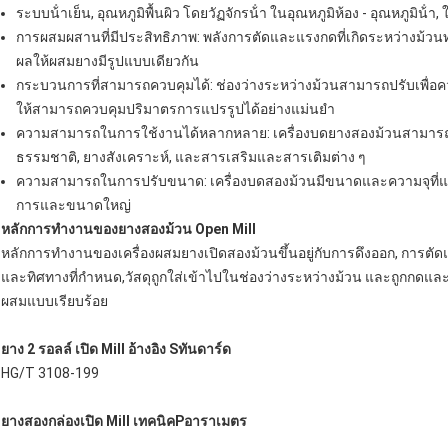
ระบบน้ําเย็น, อุณหภูมิพื้นผิว โดยวัฏจักรน้ํา ในอุณหภูมิห้อง - อุณหภูมิน้
การผสมผสานที่มีประสิทธิภาพ: พลังการตัดและแรงกดที่เกิดระหว่างม้วน
ผลให้ผสมยางมีรูปแบบเดียวกัน
กระบวนการที่สามารถควบคุมได้: ช่องว่างระหว่างม้วนสามารถปรับเพื
ให้สามารถควบคุมปริมาตรการแปรรูปได้อย่างแม่นยํา
ความสามารถในการใช้งานได้หลากหลาย: เครื่องบดยางสองม้วนสามารถ
ธรรมชาติ, ยางสังเคราะห์, และสารเสริมและสารเติมต่าง ๆ
ความสามารถในการปรับขนาด: เครื่องบดสองม้วนมีขนาดและความจุที่แตก
การและขนาดใหญ่
หลักการทํางานของยางสองม้วน Open Mill
หลักการทํางานของเครื่องผสมยางเปิดสองม้วนขึ้นอยู่กับการดึงออก, การต
และทิศทางที่กําหนด,วัสดุถูกใส่เข้าไปในช่องว่างระหว่างม้วน และถูกก
ผสมแบบเรียบร้อย
ยาง 2 รอลล์ เปิด Mill อ้างอิง S
ทันดาร์ด
HG/T 3108-199
ยางสองกล่องเปิด Mill เทคนิค
P
อาราเมตร