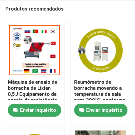
Produtos recomendados
Máquina de ensaio de
Reumômetro de
borracha de Lixian
borracha movendo a
0,5J Equipamento de
temperatura da sala
Casa
ensaio de resistência
para 200°C, conforme
à rebentação de
o padrão ISO 6502
Enviar inquérito
Enviar inquérito
borracha flexível de
Pressão 0,5 Mpa-0,65
Produtos
energia
Mpa
programa de realidade virtual