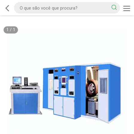
1
/
1