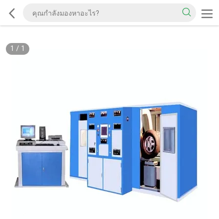
1
/
1