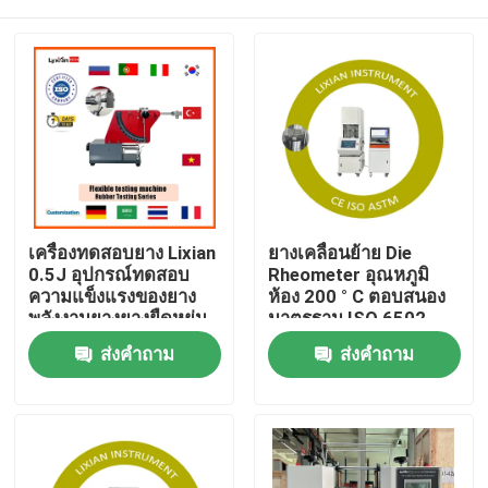
เครื่องทดสอบยาง Lixian
ยางเคลื่อนย้าย Die
0.5J อุปกรณ์ทดสอบ
Rheometer อุณหภูมิ
ความแข็งแรงของยาง
ห้อง 200 ° C ตอบสนอง
พลังงานยางยางยืดหยุ่น
มาตรฐาน ISO 6502
ความดัน 0.5 Mpa-0.65
บ้าน
ส่งคำถาม
ส่งคำถาม
Mpa
สินค้า
วีอาร์ โชว์